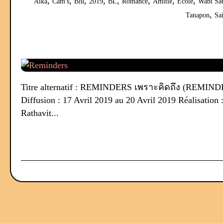
,
,
,
,
,
,
,
,
Aika
Cam's
Blu
2019
BL
Romance
Amitié
Ecole
Wabi Sa
,
Tanapon
Sa
Titre alternatif : REMINDERS เพราะคิดถึง (REMINDER
Diffusion : 17 Avril 2019 au 20 Avril 2019 Réalisati
Rathavit...