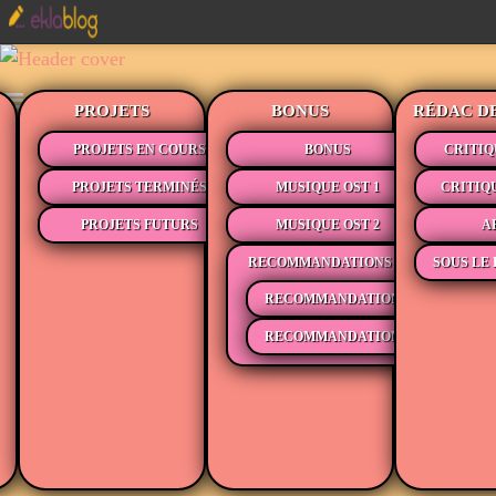
PROJETS
BONUS
RÉDAC D
PROJETS EN COURS
BONUS
CRITIQ
PROJETS TERMINÉS
MUSIQUE OST 1
CRITIQ
PROJETS FUTURS
MUSIQUE OST 2
A
RECOMMANDATIONS
SOUS LE 
RECOMMANDATIONS MÉDIAS
RECOMMANDATIONS LECTURE