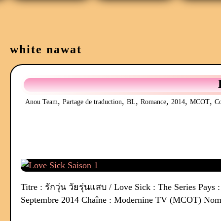
white nawat
,
,
,
,
,
,
Anou Team
Partage de traduction
BL
Romance
2014
MCOT
C
Titre : รักวุ่น วัยรุ่นแสบ / Love Sick : The Series Pay
Septembre 2014 Chaîne : Modernine TV (MCOT) Nombre