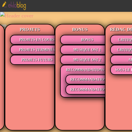
PROJETS
BONUS
RÉDAC D
PROJETS EN COURS
BONUS
CRITIQ
PROJETS TERMINÉS
MUSIQUE OST 1
CRITIQ
PROJETS FUTURS
MUSIQUE OST 2
A
RECOMMANDATIONS
SOUS LE 
RECOMMANDATIONS MÉDIAS
RECOMMANDATIONS LECTURE