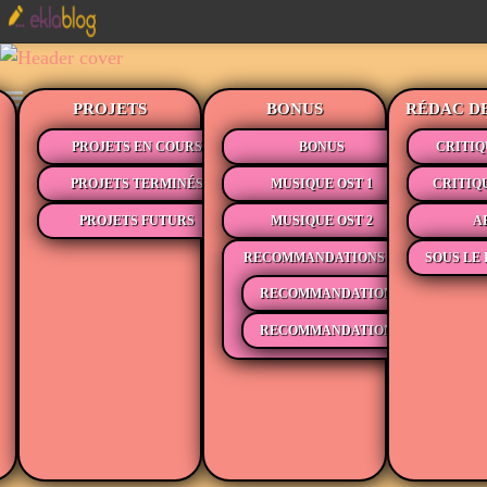
PROJETS
BONUS
RÉDAC D
PROJETS EN COURS
BONUS
CRITIQ
PROJETS TERMINÉS
MUSIQUE OST 1
CRITIQ
PROJETS FUTURS
MUSIQUE OST 2
A
RECOMMANDATIONS
SOUS LE 
RECOMMANDATIONS MÉDIAS
RECOMMANDATIONS LECTURE