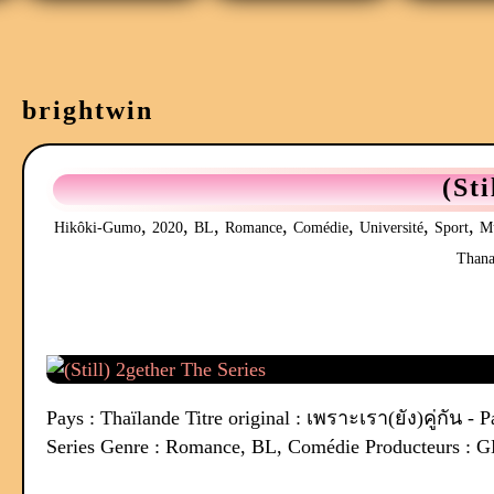
brightwin
(St
,
,
,
,
,
,
,
Hikôki-Gumo
2020
BL
Romance
Comédie
Université
Sport
M
Thana
Pays : Thaïlande Titre original : เพราะเรา(ยัง)คู่กัน - 
Series Genre : Romance, BL, Comédie Producteurs : G