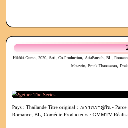
,
,
,
,
,
,
Hikôki-Gumo
2020
Sati
Co-Production
AsiaFansub
BL
Romanc
,
,
Metawin
Frank Thanasaran
Drak
Pays : Thaïlande Titre original : เพราะเราคู่กัน - Parc
Romance, BL, Comédie Producteurs : GMMTV Réalisateur