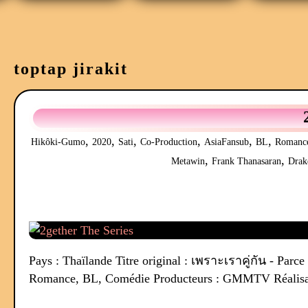
toptap jirakit
,
,
,
,
,
,
Hikôki-Gumo
2020
Sati
Co-Production
AsiaFansub
BL
Romanc
,
,
Metawin
Frank Thanasaran
Drak
Pays : Thaïlande Titre original : เพราะเราคู่กัน - Parc
Romance, BL, Comédie Producteurs : GMMTV Réalisateur