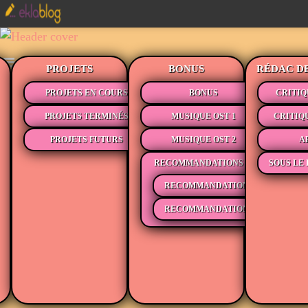
PROJETS
BONUS
RÉDAC D
PROJETS EN COURS
BONUS
CRITIQ
PROJETS TERMINÉS
MUSIQUE OST 1
CRITIQ
PROJETS FUTURS
MUSIQUE OST 2
A
RECOMMANDATIONS
SOUS LE 
RECOMMANDATIONS MÉDIAS
RECOMMANDATIONS LECTURE