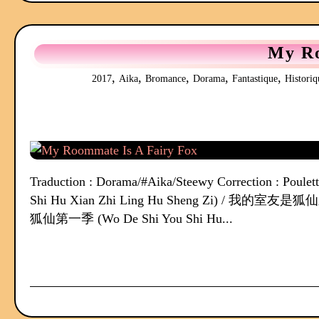
My Ro
,
,
,
,
,
2017
Aika
Bromance
Dorama
Fantastique
Historiq
Traduction : Dorama/#Aika/Steewy Correction : 
Shi Hu Xian Zhi Ling Hu Sheng Zi) / 我的室友是狐
狐仙第一季 (Wo De Shi You Shi Hu...