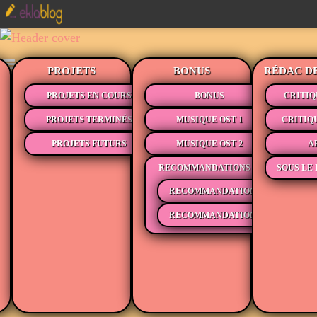
PROJETS
BONUS
RÉDAC D
PROJETS EN COURS
BONUS
CRITIQ
PROJETS TERMINÉS
MUSIQUE OST 1
CRITIQ
PROJETS FUTURS
MUSIQUE OST 2
A
RECOMMANDATIONS
SOUS LE 
RECOMMANDATIONS MÉDIAS
RECOMMANDATIONS LECTURE