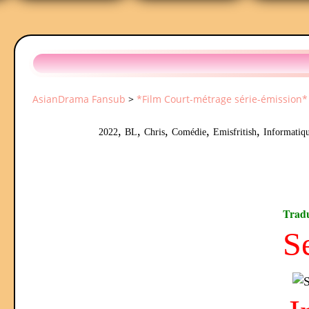
AsianDrama Fansub
>
*Film Court-métrage série-émission*
,
,
,
,
,
2022
BL
Chris
Comédie
Emisfritish
Informatiq
Tradu
S