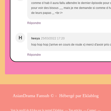
comme d hab il aura fallu attendre le dernier épisode pour 
pour voir des bisous ,,,,, mais je me demande si comme d hab 
de leurs papas ,,, <br />
Répondre
H
heeya
25/03/2022 17:20
hop hop hop j'arrive en cours de route x) merci d'avoir pris c
Répondre
AsianDrama Fansub © - Hébergé par
Eklablog
Voir le profil de
#Aika
sur le portail Eklablog
Top articles
Contact