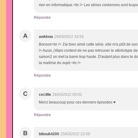
rien en informatique.<br /> Les séries coréennes sont toujour
Répondre
A
awkkwa
26/03/2022 16:56
Bonsoir<br /> J'ai bien aimé cette série. elle m'a plût de s
/> Aussi, j'étais content de ne pas retrouver le stéréotype 
saison2 on met la barre trop haute. D'autant plus dans le doma
la maitrise du sujet <br />
Répondre
C
cecillle
26/03/2022 09:02
Merci beaucoup pour ces derniers épisodes ♥
Répondre
B
bibou64200
25/03/2022 22:59