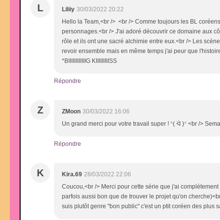
L
Liliiy
30/03/2022 20:22
Hello la Team,<br /> <br /> Comme toujours les BL coréens
personnages.<br /> J'ai adoré découvrir ce domaine aux cô
rôle et ils ont une sacré alchimie entre eux.<br /> Les scènes
revoir ensemble mais en même temps j'ai peur que l'histoire 
*BIIIIIIIIIIIIG KIIIIIIIIISS
Répondre
Z
ZMoon
30/03/2022 16:06
Un grand merci pour votre travail super ! ᐠ( ᐛ )ᐟ <br /> Se
Répondre
K
Kira.69
28/03/2022 22:06
Coucou,<br /> Merci pour cette série que j'ai complètement ki
parfois aussi bon que de trouver le projet qu'on cherche)<b
suis plutôt genre "bon public" c'est un ptit coréen des plus 