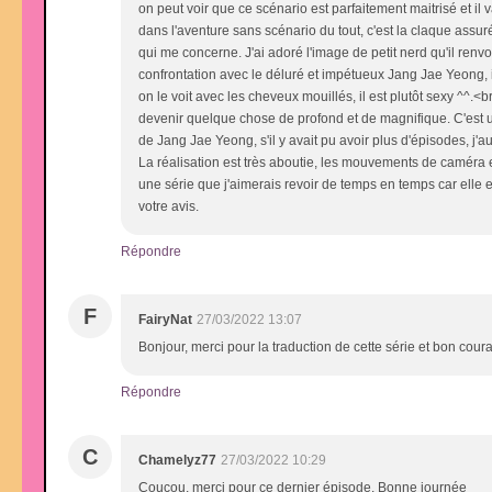
on peut voir que ce scénario est parfaitement maitrisé et il
dans l'aventure sans scénario du tout, c'est la claque as
qui me concerne. J'ai adoré l'image de petit nerd qu'il renvo
confrontation avec le déluré et impétueux Jang Jae Yeong, il pr
on le voit avec les cheveux mouillés, il est plutôt sexy ^^.<
devenir quelque chose de profond et de magnifique. C'est un
de Jang Jae Yeong, s'il y avait pu avoir plus d'épisodes, j'
La réalisation est très aboutie, les mouvements de caméra et 
une série que j'aimerais revoir de temps en temps car elle e
votre avis.
Répondre
F
FairyNat
27/03/2022 13:07
Bonjour, merci pour la traduction de cette série et bon coura
Répondre
C
Chamelyz77
27/03/2022 10:29
Coucou, merci pour ce dernier épisode. Bonne journée