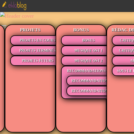
PROJETS
BONUS
RÉDAC D
PROJETS EN COURS
BONUS
CRITIQ
PROJETS TERMINÉS
MUSIQUE OST 1
CRITIQ
PROJETS FUTURS
MUSIQUE OST 2
A
RECOMMANDATIONS
SOUS LE 
RECOMMANDATIONS MÉDIAS
RECOMMANDATIONS LECTURE