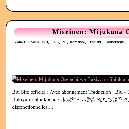
Miseinen: Mijukuna O
,
,
,
,
,
,
,
Zone Blu Série
Blu
2025
BL
Romance
Etudiant
Délinquants
F
Blu Site officiel : Avec abonnement Traduction : Blu -
Bukiyo ni Shinkochu / 未成年～未熟な俺たちは不器用に進行中 Ge
disfonctionnelles,...