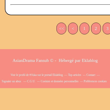
<<
<
1
2
3
AsianDrama Fansub © - Hébergé par
Eklablog
Voir le profil de
#Aika
sur le portail Eklablog
Top articles
Contact
Signaler un abus
C.G.U.
Cookies et données personnelles
Préférences cookies