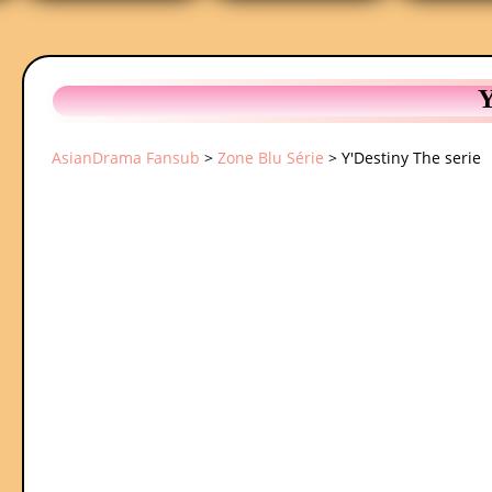
Y
AsianDrama Fansub
>
Zone Blu Série
>
Y'Destiny The serie