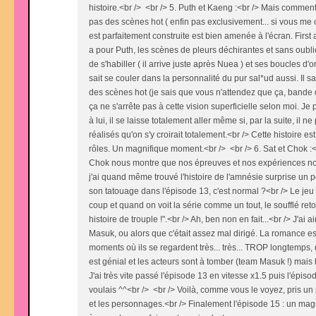
histoire.<br /> <br /> 5. Puth et Kaeng :<br /> Mais comment
pas des scènes hot ( enfin pas exclusivement... si vous me 
est parfaitement construite est bien amenée à l'écran. First 
a pour Puth, les scènes de pleurs déchirantes et sans oubli
de s'habiller ( il arrive juste après Nuea ) et ses boucles d'or
sait se couler dans la personnalité du pur sal*ud aussi. Il 
des scènes hot (je sais que vous n'attendez que ça, bande d
ça ne s'arrête pas à cette vision superficielle selon moi.
à lui, il se laisse totalement aller même si, par la suite, il 
réalisés qu'on s'y croirait totalement.<br /> Cette histoire
rôles. Un magnifique moment.<br /> <br /> 6. Sat et Chok :<
Chok nous montre que nos épreuves et nos expériences nous c
j'ai quand même trouvé l'histoire de l'amnésie surprise un pe
son tatouage dans l'épisode 13, c'est normal ?<br /> Le jeu
coup et quand on voit la série comme un tout, le soufflé reto
histoire de trouple !".<br /> Ah, ben non en fait...<br /> J'ai
Masuk, ou alors que c'était assez mal dirigé. La romance est
moments où ils se regardent très... très... TROP longtemps, 
est génial et les acteurs sont à tomber (team Masuk !) mais l
J'ai très vite passé l'épisode 13 en vitesse x1.5 puis l'épisod
voulais ^^<br /> <br /> Voilà, comme vous le voyez, pris un 
et les personnages.<br /> Finalement l'épisode 15 : un magn