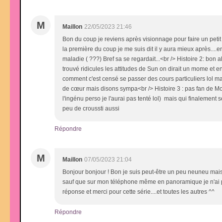
M
Maillon
22/05/2023 21:46
Bon du coup je reviens après visionnage pour faire un petit r
la première du coup je me suis dit il y aura mieux après....e
maladie ( ???) Bref sa se regardait...<br /> Histoire 2: bon 
trouvé ridicules les attitudes de Sun on dirait un mome et e
comment c'est censé se passer des cours particuliers lol 
de cœur mais disons sympa<br /> Histoire 3 : pas fan de Mon m
l'ingénu perso je l'aurai pas tenté lol) mais qui finalement
peu de croussti aussi
Répondre
M
Maillon
07/05/2023 21:04
Bonjour bonjour ! Bon je suis peut-être un peu neuneu mais j
sauf que sur mon téléphone même en panoramique je n'ai pas ac
réponse et merci pour cette série....et toutes les autres ^^
Répondre