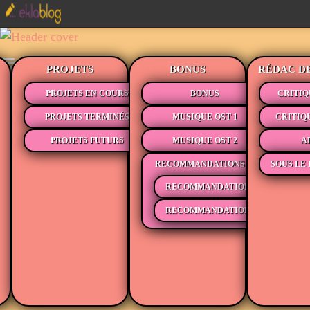
PROJETS
BONUS
RÉDAC D
PROJETS EN COURS
BONUS
CRITIQ
PROJETS TERMINÉS
MUSIQUE OST 1
CRITIQ
PROJETS FUTURS
MUSIQUE OST 2
A
RECOMMANDATIONS
SOUS LE 
RECOMMANDATIONS MÉDIAS
RECOMMANDATIONS LECTURE