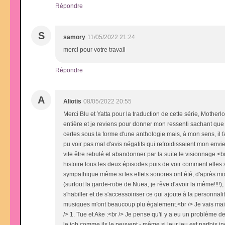
Répondre
S
samory
11/05/2022 21:24
merci pour votre travail
Répondre
A
Aliotis
08/05/2022 20:55
Merci Blu et Yatta pour la traduction de cette série, Motherlo
entière et je reviens pour donner mon ressenti sachant que j
certes sous la forme d'une anthologie mais, à mon sens, il f
pu voir pas mal d'avis négatifs qui refroidissaient mon envie
vite être rebuté et abandonner par la suite le visionnage.<b
histoire tous les deux épisodes puis de voir comment elles se
sympathique même si les effets sonores ont été, d'après moi
(surtout la garde-robe de Nuea, je rêve d'avoir la même!!!!),
s'habiller et de s'accessoiriser ce qui ajoute à la personnal
musiques m'ont beaucoup plu également.<br /> Je vais maint
/> 1. Tue et Ake :<br /> Je pense qu'il y a eu un problème d
le job comme ils le peuvent - même si leur jeu est parfois in