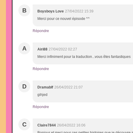
B
Boysboys Love
27/04/2022 15:39
Merci pour ce nouvel épisode ^^
Répondre
A
Airi88
27/04/2022 02:27
Merci infiniment pour la traduction...vous êtes fantastiques
Répondre
D
Dramablf
26/04/2022 21:07
gihjed
Répondre
C
Claire7844
26/04/2022 16:06
Bonjour et meci pour ces petites histoires que je découvre au