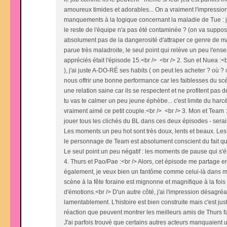
amoureux timides et adorables... On a vraiment l'impression 
manquements à la logique concernant la maladie de Tue : j'
le reste de l'équipe n'a pas été contaminée ? (on va supposer
absolument pas de la dangerosité d'attraper ce genre de m
parue très maladroite, le seul point qui relève un peu l'ens
appréciés était l'épisode 15.<br /> <br /> 2. Sun et Nuea :<b
), j'ai juste A-DO-RÉ ses habits ( on peut les acheter ? où 
nous offrir une bonne performance car les faiblesses du sc
une relation saine car ils se respectent et ne profitent pas d
tu vas te calmer un peu jeune éphèbe... c'est limite du harc
vraiment aimé ce petit couple.<br /> <br /> 3. Mon et Team 
jouer tous les clichés du BL dans ces deux épisodes - serai
Les moments un peu hot sont très doux, lents et beaux. Les 
le personnage de Team est absolument conscient du fait qu'i
Le seul point un peu négatif : les moments de pause qui s'é
4. Thurs et Pao/Pae :<br /> Alors, cet épisode me partage en
également, je veux bien un fantôme comme celui-là dans ma 
scène à la fête foraine est mignonne et magnifique à la fois
d'émotions.<br /> D'un autre côté, j'ai l'impression désagr
lamentablement. L'histoire est bien construite mais c'est ju
réaction que peuvent montrer les meilleurs amis de Thurs fa
J'ai parfois trouvé que certains autres acteurs manquaient