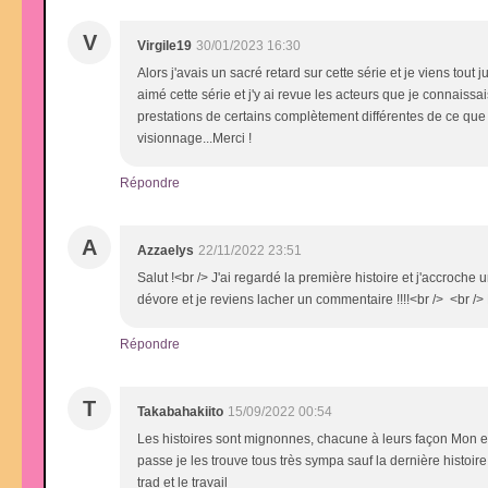
V
Virgile19
30/01/2023 16:30
Alors j'avais un sacré retard sur cette série et je viens tout 
aimé cette série et j'y ai revue les acteurs que je connaissa
prestations de certains complètement différentes de ce que j'e
visionnage...Merci !
Répondre
A
Azzaelys
22/11/2022 23:51
Salut !<br /> J'ai regardé la première histoire et j'accroche 
dévore et je reviens lacher un commentaire !!!!<br /> <br /> 
Répondre
T
Takabahakiito
15/09/2022 00:54
Les histoires sont mignonnes, chacune à leurs façon Mon es
passe je les trouve tous très sympa sauf la dernière histoire
trad et le travail