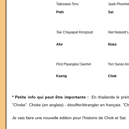
Takizawa Toru
Jaab Phumisit
Puth
Sat
Tae Chayapat Kongsub
Nat Natasitt 
Ake
Nuea
First Piyangkul Saohin
Ton Saran An
Kaeng
Chok
* Petite info qui peut être importante :
En thailande le préno
"Choke". Choke (en anglais) - étouffer/étrangler en français. "C
Je vais faire une nouvelle édition pour l'histoire de Chok et Sat.