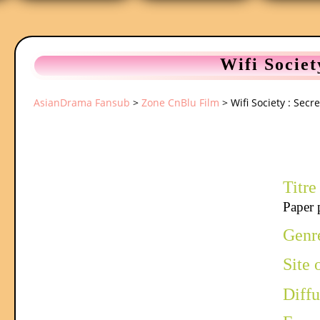
Wifi Societ
AsianDrama Fansub
>
Zone CnBlu Film
>
Wifi Society : Secr
Titre
Paper 
Genr
Site 
Diffu