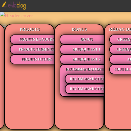
PROJETS
BONUS
RÉDAC D
PROJETS EN COURS
BONUS
CRITIQ
PROJETS TERMINÉS
MUSIQUE OST 1
CRITIQ
PROJETS FUTURS
MUSIQUE OST 2
A
RECOMMANDATIONS
SOUS LE 
RECOMMANDATIONS MÉDIAS
RECOMMANDATIONS LECTURE