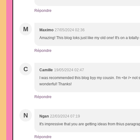
Répondre
M
Maximo
27/05/2024 02:36
Amazing! This blog loks just like my old one! It's on a totall
Répondre
C
Camille
19/05/2024 02:47
I was recommended this blog byy my cousin. I'm <br /> not su
wonderful! Thanks!
Répondre
N
Ngan
22/03/2024 07:19
It's impressive that you are getting ideas from thius paragr
Répondre