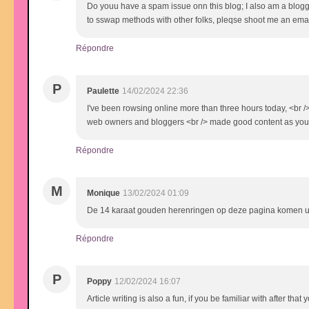
Do youu have a spam issue onn this blog; I also am a blogg
to sswap methods with other folks, pleqse shoot me an email 
Répondre
P
Paulette
14/02/2024 22:36
I've been rowsing online more than three hours today, <br /> ye
web owners and bloggers <br /> made good content as you did
Répondre
M
Monique
13/02/2024 01:09
De 14 karaat gouden herenringen op deze pagina komen uit
Répondre
P
Poppy
12/02/2024 16:07
Article writing is also a fun, if you be familiar with after that 