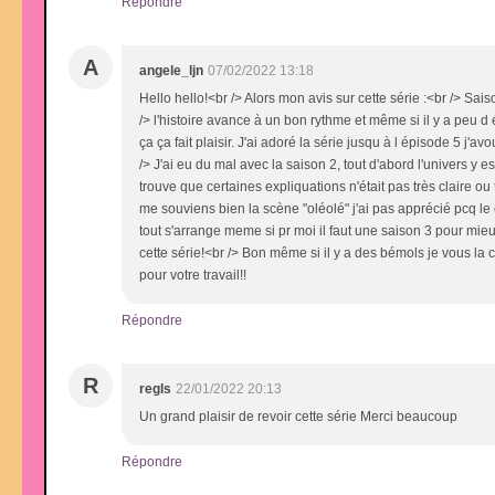
Répondre
A
angele_ljn
07/02/2022 13:18
Hello hello!<br /> Alors mon avis sur cette série :<br /> Sai
/> l'histoire avance à un bon rythme et même si il y a peu 
ça ça fait plaisir. J'ai adoré la série jusqu à l épisode 5 j'
/> J'ai eu du mal avec la saison 2, tout d'abord l'univers y
trouve que certaines expliquations n'était pas très claire o
me souviens bien la scène "oléolé" j'ai pas apprécié pcq le
tout s'arrange meme si pr moi il faut une saison 3 pour mie
cette série!<br /> Bon même si il y a des bémols je vous la 
pour votre travail!!
Répondre
R
regls
22/01/2022 20:13
Un grand plaisir de revoir cette série Merci beaucoup
Répondre