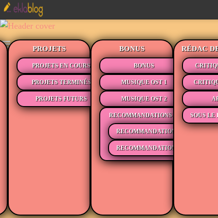
PROJETS
BONUS
RÉDAC D
PROJETS EN COURS
BONUS
CRITIQ
PROJETS TERMINÉS
MUSIQUE OST 1
CRITIQ
PROJETS FUTURS
MUSIQUE OST 2
A
RECOMMANDATIONS
SOUS LE 
RECOMMANDATIONS MÉDIAS
RECOMMANDATIONS LECTURE