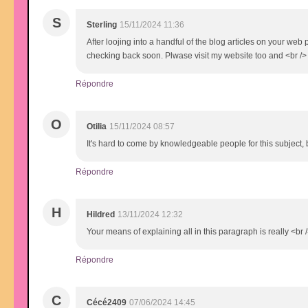
S
Sterling
15/11/2024 11:36
After loojing into a handful of the blog articles on your web 
checking back soon. Plwase visit my website too and <br />
Répondre
O
Otilia
15/11/2024 08:57
It's hard to come by knowledgeable people for this subject,
Répondre
H
Hildred
13/11/2024 12:32
Your means of explaining all in this paragraph is really <br /
Répondre
C
Cécé2409
07/06/2024 14:45