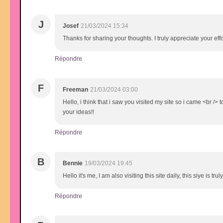
J
Josef
21/03/2024 15:34
Thanks for sharing your thoughts. I truly appreciate your effo
Répondre
F
Freeman
21/03/2024 03:00
Hello, i think that i saw you visited my site so i came <br /> 
your ideas!!
Répondre
B
Bennie
19/03/2024 19:45
Hello it's me, I am also visiting this site daily, this siye is 
Répondre