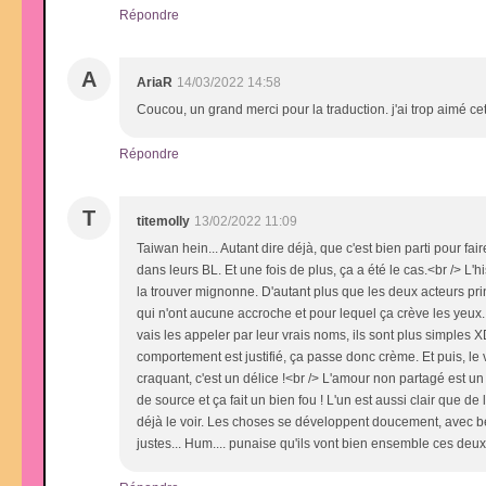
Répondre
A
AriaR
14/03/2022 14:58
Coucou, un grand merci pour la traduction. j'ai trop aimé cet
Répondre
T
titemolly
13/02/2022 11:09
Taiwan hein... Autant dire déjà, que c'est bien parti pour f
dans leurs BL. Et une fois de plus, ça a été le cas.<br /> L
la trouver mignonne. D'autant plus que les deux acteurs pri
qui n'ont aucune accroche et pour lequel ça crève les yeux
vais les appeler par leur vrais noms, ils sont plus simples X
comportement est justifié, ça passe donc crème. Et puis, le
craquant, c'est un délice !<br /> L'amour non partagé est un
de source et ça fait un bien fou ! L'un est aussi clair que 
déjà le voir. Les choses se développent doucement, avec be
justes... Hum.... punaise qu'ils vont bien ensemble ces deu