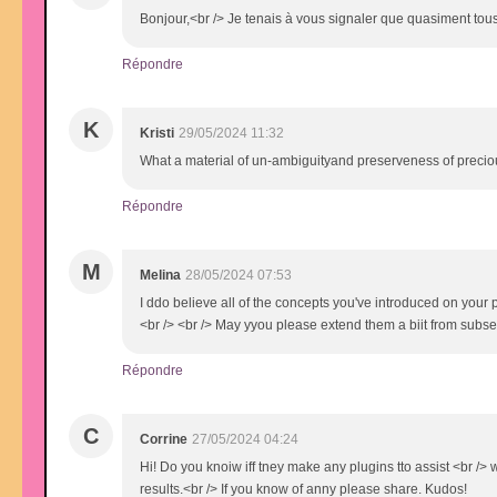
Bonjour,<br /> Je tenais à vous signaler que quasiment tous 
Répondre
K
Kristi
29/05/2024 11:32
What a material of un-ambiguityand preserveness of precio
Répondre
M
Melina
28/05/2024 07:53
I ddo believe all of the concepts you've introduced on your po
<br /> <br /> May yyou please extend them a biit from subse
Répondre
C
Corrine
27/05/2024 04:24
Hi! Do you knoiw iff tney make any plugins tto assist <br />
results.<br /> If you know of anny please share. Kudos!