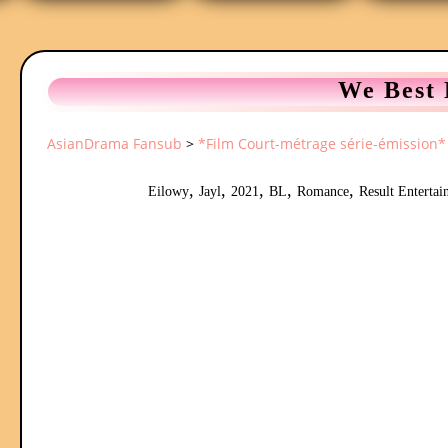
We Best 
AsianDrama Fansub
>
*Film Court-métrage série-émission*
,
,
,
,
,
Eilowy
Jayl
2021
BL
Romance
Result Enterta