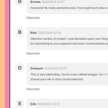
B
Brenna
25/02/2024 03:07
Awesome! Its really awesome post, I hzve gott much clear id
Répondre
B
Blair
22/02/2024 12:16
Attractive section of content. I just stumbled upoln your blog
be subscribing to your augment and even I achievement you 
Répondre
D
Dewayne
21/02/2024 23:57
This is very interesting, You're a very skilled blogger.<br /
shared your site in mmy social networks!
Répondre
E
Erik
20/02/2024 19:15