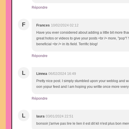
Répondre
F
Frances
10/02/2024 02:12
Have you ever considered about adding a little bit more than
great hotos or videos to give your posts <br /> more, "pop"! 
beneficial <br /> in its field. Terrific blog!
Répondre
L
Linnea
06/02/2024 16:49
Pretty nice post. I simply stumbled upon your weblog and want
oon yopur feed and I am hoping you writte once more vvery
Répondre
L
laura
03/01/2024 22:51
bonsoir j'arrive pas lire le lien il est dit kil n'est plus bon m