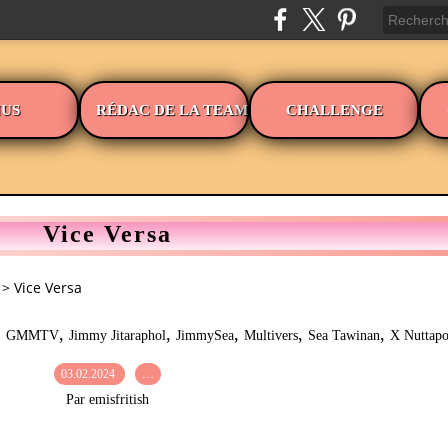
US
RÉDAC DE LA TEAM
CHALLENGE
Vice Versa
>
Vice Versa
,
,
,
,
,
,
GMMTV
Jimmy Jitaraphol
JimmySea
Multivers
Sea Tawinan
X Nuttap
03.02.2024
…
Par emisfritish