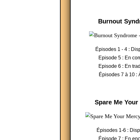
Burnout Syn
Épisodes 1 - 4 : Dis
Episode 5 : En cor
Episode 6 : En tra
Épisodes 7 à 10 : 
Spare Me Your
Épisodes 1-6 : Dis
Épisode 7 : En en