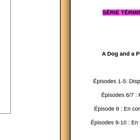
SÉRIE TÉRMI
A Dog and a P
Épisodes 1-5: Dis
Épisodes 6/7 : 
Épisode 8 : En co
Épisodes 9-10 : En 