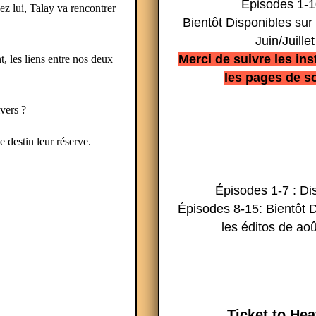
Épisodes 1-1
ez lui, Talay va rencontrer
Bientôt Disponibles sur 
Juin/Juillet
Merci de suivre les ins
t, les liens entre nos deux
les pages de so
ivers ?
 destin leur réserve.
Épisodes 1-7 : Di
Épisodes 8-15: Bientôt D
les éditos de aoû
Ticket to He