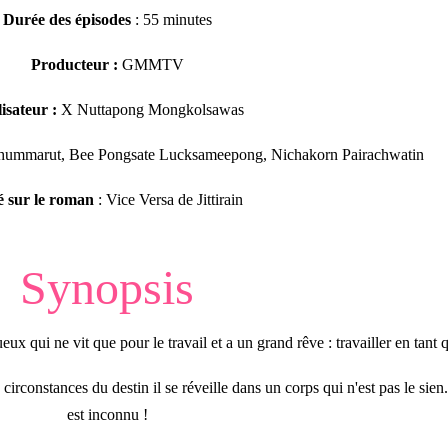
Durée des épisodes
: 55 minutes
Producteur :
GMMTV
isateur :
X Nuttapong Mongkolsawas
hummarut, Bee Pongsate Lucksameepong, Nichakorn Pairachwatin
é sur le roman
: Vice Versa de Jittirain
Synopsis
x qui ne vit que pour le travail et a un grand rêve : travailler en tant q
constances du destin il se réveille dans un corps qui n'est pas le sien..
est inconnu !