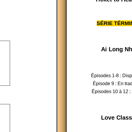
SÉRIE TÉRMI
Ai Long Nh
Épisodes 1-8 : Dis
Épisode 9 : En tra
Épisodes 10 à 12 : 
Love Class