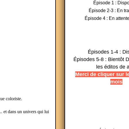
Épisode 1 : Dispo
Épisode 2-3 : En tr
Épisode 4 : En attente
Épisodes 1-4 : Di
Épisodes 5-8 : Bientôt D
les éditos de 
Merci de cliquer sur l
mois
ue coloriste.
. et dans un univers qui lui