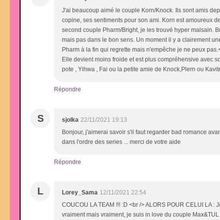
J'ai beaucoup aimé le couple Korn/Knock. Ils sont amis depu
copine, ses sentiments pour son ami. Korn est amoureux de 
second couple Pharm/Bright, je les trouvé hyper malsain. Bri
mais pas dans le bon sens. Un moment il y a clairement une s
Pharm à la fin qui regrette mais n'empêche je ne peux pas.
Elle devient moins froide et est plus compréhensive avec son
pote , Yihwa , Fai ou la petite amie de Knock,Plern ou Kavitra
Répondre
S
sjolka
22/11/2021 19:13
Bonjour, j'aimerai savoir s'il faut regarder bad romance ava
dans l'ordre des series ... merci de votre aide
Répondre
L
Lorey_Sama
12/11/2021 22:54
COUCOU LA TEAM !!! :D <br /> ALORS POUR CELUI LA : Je 
vraiment mais vraiment, je suis in love du couple Max&TUL !!!!