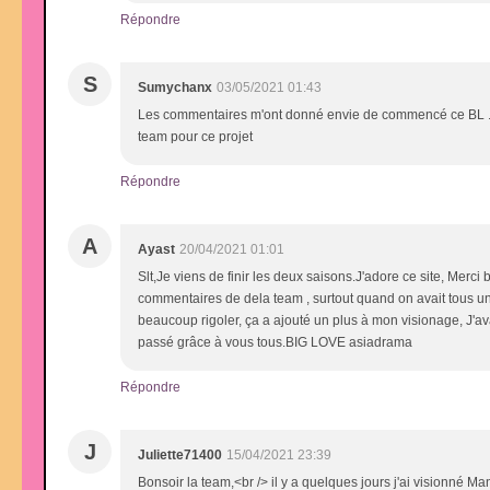
Répondre
S
Sumychanx
03/05/2021 01:43
Les commentaires m'ont donné envie de commencé ce BL . . . 
team pour ce projet
Répondre
A
Ayast
20/04/2021 01:01
Slt,Je viens de finir les deux saisons.J'adore ce site, Merci
commentaires de dela team , surtout quand on avait tous une 
beaucoup rigoler, ça a ajouté un plus à mon visionage, J'a
passé grâce à vous tous.BIG LOVE asiadrama
Répondre
J
Juliette71400
15/04/2021 23:39
Bonsoir la team,<br /> il y a quelques jours j'ai visionné M