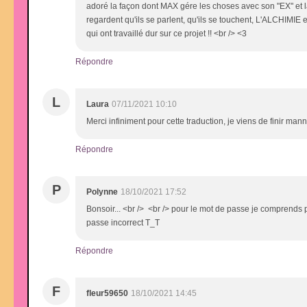
adoré la façon dont MAX gére les choses avec son "EX" et la
regardent qu'ils se parlent, qu'ils se touchent, L'ALCHIMIE
qui ont travaillé dur sur ce projet !! <br /> <3
Répondre
L
Laura
07/11/2021 10:10
Merci infiniment pour cette traduction, je viens de finir ma
Répondre
P
Polynne
18/10/2021 17:52
Bonsoir... <br /> <br /> pour le mot de passe je comprends p
passe incorrect T_T
Répondre
F
fleur59650
18/10/2021 14:45