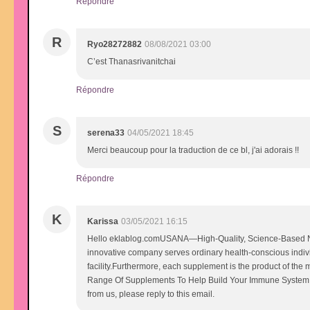
Répondre
R
Ryo28272882
08/08/2021 03:00
C’est Thanasrivanitchai
Répondre
S
serena33
04/05/2021 18:45
Merci beaucoup pour la traduction de ce bl, j'ai adorais !!
Répondre
K
Karissa
03/05/2021 16:15
Hello eklablog.comUSANA—High-Quality, Science-Based Nutri
innovative company serves ordinary health-conscious indiv
facility.Furthermore, each supplement is the product of the
Range Of Supplements To Help Build Your Immune System. O
from us, please reply to this email.