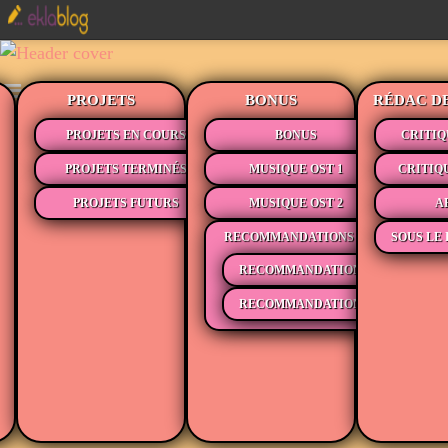
PROJETS
BONUS
RÉDAC D
PROJETS EN COURS
BONUS
CRITIQ
PROJETS TERMINÉS
MUSIQUE OST 1
CRITIQ
PROJETS FUTURS
MUSIQUE OST 2
A
RECOMMANDATIONS
SOUS LE 
RECOMMANDATIONS MÉDIAS
RECOMMANDATIONS LECTURE