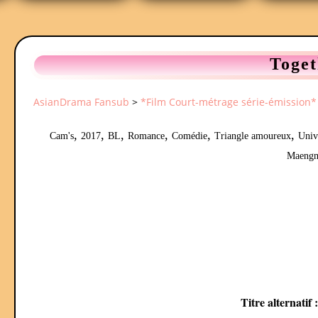
Toget
AsianDrama Fansub
>
*Film Court-métrage série-émission*
,
,
,
,
,
,
Cam's
2017
BL
Romance
Comédie
Triangle amoureux
Univ
Maengm
Titre alternatif 