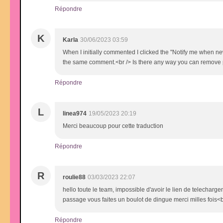
Répondre
K
Karla
30/06/2023 03:59
When I initially commented I clicked the "Notify me when 
the same comment.<br /> Is there any way you can remove p
Répondre
L
linea974
19/05/2023 20:19
Merci beaucoup pour cette traduction
Répondre
R
roulie88
03/03/2023 22:07
hello toute le team, impossible d'avoir le lien de telechar
passage vous faites un boulot de dingue merci milles fois<b
Répondre