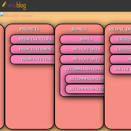
PROJETS
BONUS
RÉDAC D
PROJETS EN COURS
BONUS
CRITIQ
PROJETS TERMINÉS
MUSIQUE OST 1
CRITIQ
PROJETS FUTURS
MUSIQUE OST 2
A
RECOMMANDATIONS
SOUS LE 
RECOMMANDATIONS MÉDIAS
RECOMMANDATIONS LECTURE