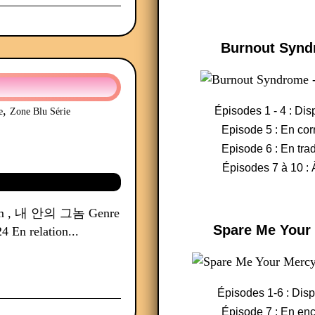
Burnout Syn
,
Épisodes 1 - 4 : Dis
e
Zone Blu Série
Episode 5 : En cor
Episode 6 : En tra
Épisodes 7 à 10 : 
eunom , 내 안의 그놈 Genre
Spare Me Your
4 En relation...
Épisodes 1-6 : Dis
Épisode 7 : En en