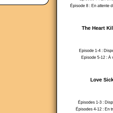
Épisode 8 : En attente d
The Heart Kil
Episode 1-4 : Disp
Episode 5-12 : À v
Love Sic
Épisodes 1-3 : Dis
Épisodes 4-12 : En t