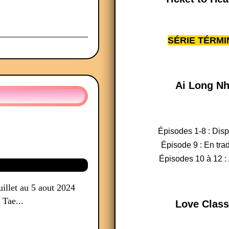
SÉRIE TÉRMI
Ai Long Nh
Épisodes 1-8 : Dis
Épisode 9 : En tra
Épisodes 10 à 12 : 
illet au 5 aout 2024
 Tae...
Love Class