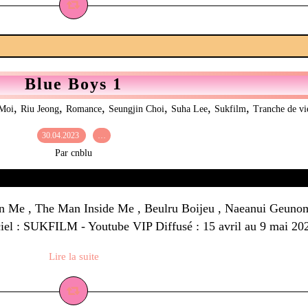
Blue Boys 1
,
,
,
,
,
,
eMoi
Riu Jeong
Romance
Seungjin Choi
Suha Lee
Sukfilm
Tranche de vi
30.04.2023
…
Par cnblu
in Me , The Man Inside Me , Beulru Boijeu , Naeanui G
ciel : SUKFILM - Youtube VIP Diffusé : 15 avril au 9 mai 202
Lire la suite