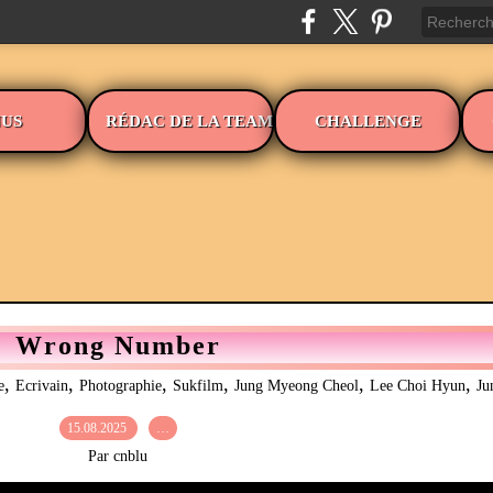
US
RÉDAC DE LA TEAM
CHALLENGE
Wrong Number
,
,
,
,
,
,
e
Ecrivain
Photographie
Sukfilm
Jung Myeong Cheol
Lee Choi Hyun
Ju
15.08.2025
…
Par cnblu