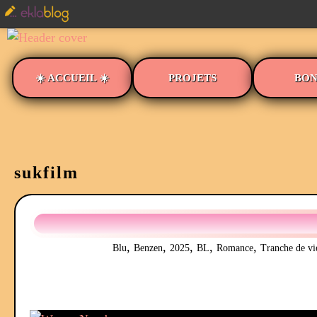
☀️ ACCUEIL ☀️
PROJETS
BON
sukfilm
,
,
,
,
,
Blu
Benzen
2025
BL
Romance
Tranche de vi