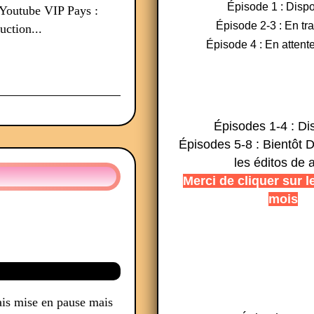
Épisode 1 : Dispo
Youtube VIP Pays :
Épisode 2-3 : En tr
uction...
Épisode 4 : En attente
Épisodes 1-4 : Di
Épisodes 5-8 : Bientôt D
les éditos de 
Merci de cliquer sur l
mois
vais mise en pause mais