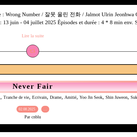
itre : Wrong Number / 잘못 울린 전화 / Jalmot Ulrin Jeonhwa Ge
 13 juin - 04 juillet 2025 Épisodes et durée : 4 * 8 min env. S
Lire la suite
Never Fair
,
,
,
,
,
,
,
L
Tranche de vie
Ecrivain
Drame
Amitié
Yoo Jin Seok
Shin Juweon
Suk
02.08.2025
…
Par cnblu