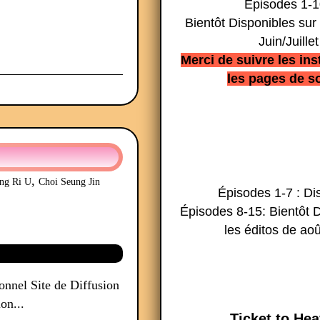
Épisodes 1-1
Bientôt Disponibles sur 
Juin/Juillet
Merci de suivre les ins
les pages de so
,
ng Ri U
Choi Seung Jin
Épisodes 1-7 : Di
Épisodes 8-15: Bientôt D
les éditos de aoû
onnel Site de Diffusion
on...
Ticket to He