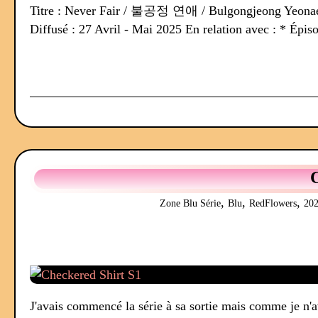
Titre : Never Fair / 불공정 연애 / Bulgongjeong Yeonae G
Diffusé : 27 Avril - Mai 2025 En relation avec : * Épiso
,
,
,
Zone Blu Série
Blu
RedFlowers
20
J'avais commencé la série à sa sortie mais comme je n'av