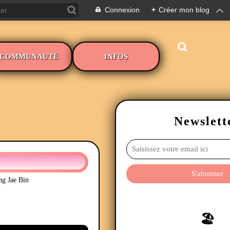
Connexion
+
Créer mon blog
COMMUNAUTÉ
INFOS
Newslett
ng Jae Bin
🏖️