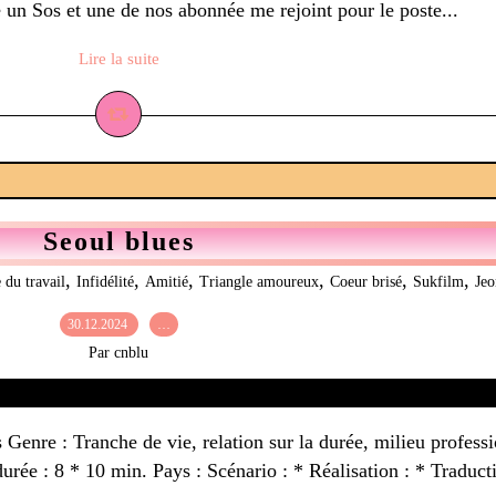
é un Sos et une de nos abonnée me rejoint pour le poste...
Lire la suite
Seoul blues
,
,
,
,
,
,
du travail
Infidélité
Amitié
Triangle amoureux
Coeur brisé
Sukfilm
Jeo
30.12.2024
…
Par cnblu
Genre : Tranche de vie, relation sur la durée, milieu professi
ée : 8 * 10 min. Pays : Scénario : * Réalisation : * Traducti