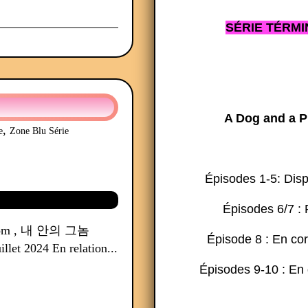
SÉRIE TÉRMI
A Dog and a P
,
e
Zone Blu Série
Épisodes 1-5: Dis
Épisodes 6/7 : 
Geunom , 내 안의 그놈
Épisode 8 : En co
llet 2024 En relation...
Épisodes 9-10 : En 