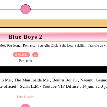
Blue Boys 2
,
,
,
,
,
,
eMoi
Riu Jeong
Romance
Seungjin Choi
Suha Lee
Sukfilm
Tranche de vi
18.09.2023
…
Par cnblu
 in Me , The Man Inside Me , Beulru Boijeu , Naeanui 
 officiel : SUKFILM - Youtube VIP Diffusé : 14 juin au 3 jui
Lire la suite