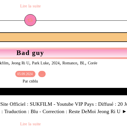
Lire la suite
Bad guy
,
,
,
,
,
,
kfilm
Jeong Ri U
Park Luke
2024
Romance
BL
Corée
05.09.2024
…
Par cnblu
ite Officiel : SUKFILM - Youtube VIP Pays : Diffusé : 20 Ju
r : Traduction : Blu - Correction : Reste DeMoi Jeong Ri U ►
Lire la suite