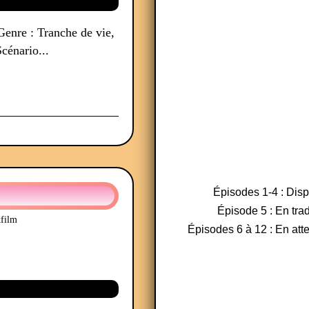
nre : Tranche de vie,
cénario...
Épisodes 1-4 : Dis
Épisode 5 : En tra
film
Épisodes 6 à 12 : En atte