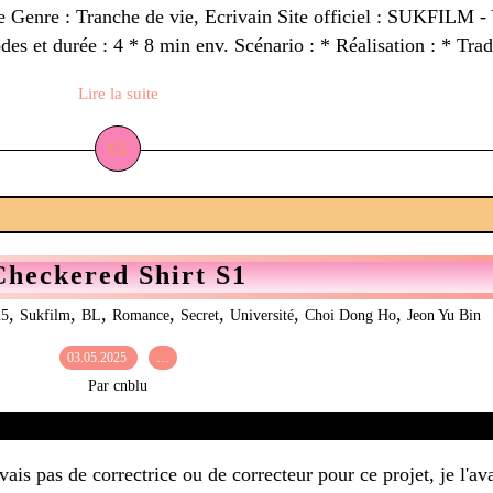
enre : Tranche de vie, Ecrivain Site officiel : SUKFILM - 
des et durée : 4 * 8 min env. Scénario : * Réalisation : * Trad
Lire la suite
Checkered Shirt S1
,
,
,
,
,
,
,
25
Sukfilm
BL
Romance
Secret
Université
Choi Dong Ho
Jeon Yu Bin
03.05.2025
…
Par cnblu
ais pas de correctrice ou de correcteur pour ce projet, je l'a