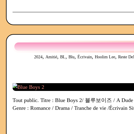
,
,
,
,
,
,
2024
Amitié
BL
Blu
Écrivain
Hoolim Lee
Reste D
Tout public. Titre : Blue Boys 2/ 블루보이즈 / A Dude
Genre : Romance / Drama / Tranche de vie /Écrivain Site