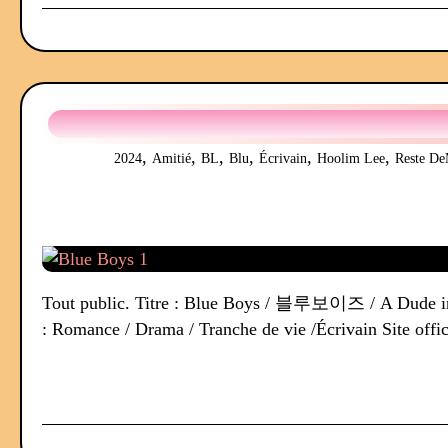
,
,
,
,
,
,
2024
Amitié
BL
Blu
Écrivain
Hoolim Lee
Reste D
Tout public. Titre : Blue Boys / 블루보이즈 / A Dude 
: Romance / Drama / Tranche de vie /Écrivain Site offi