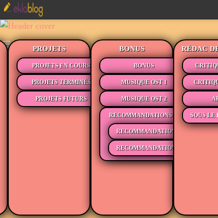
PROJETS
BONUS
RÉDAC D
PROJETS EN COURS
BONUS
CRITIQ
PROJETS TERMINÉS
MUSIQUE OST 1
CRITIQ
PROJETS FUTURS
MUSIQUE OST 2
A
RECOMMANDATIONS
SOUS LE 
RECOMMANDATIONS MÉDIAS
RECOMMANDATIONS LECTURE