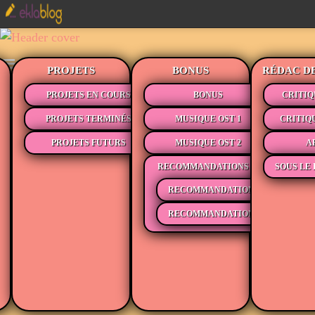
PROJETS
BONUS
RÉDAC D
PROJETS EN COURS
BONUS
CRITIQ
PROJETS TERMINÉS
MUSIQUE OST 1
CRITIQ
PROJETS FUTURS
MUSIQUE OST 2
A
RECOMMANDATIONS
SOUS LE 
RECOMMANDATIONS MÉDIAS
RECOMMANDATIONS LECTURE