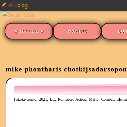
☀️ ACCUEIL ☀️
PROJETS
BON
mike phontharis chotkijsadarsopon
,
,
,
,
,
,
,
Hikôki-Gumo
2021
BL
Romance
Action
Mafia
Combat
Identi