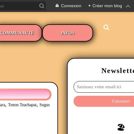
Connexion
+
Créer mon blog
COMMUNAUTÉ
INFOS
Newslett
,
,
ara
Tenon Teachapat
Sugus
🏖️