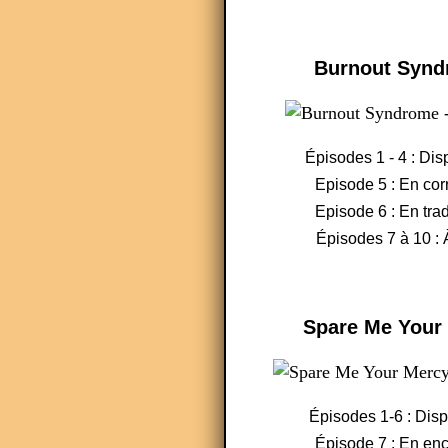
Burnout Syn
Épisodes 1 - 4 : Dis
Episode 5 : En cor
Episode 6 : En tra
Épisodes 7 à 10 : 
Spare Me Your
Épisodes 1-6 : Dis
Épisode 7 : En en