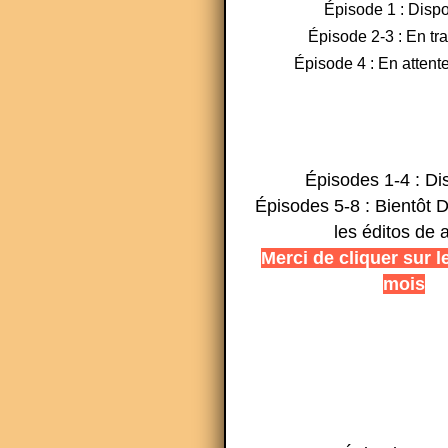
Épisode 1 : Dispo
Épisode 2-3 : En tr
Épisode 4 : En attente
Épisodes 1-4 : Di
Épisodes 5-8 : Bientôt D
les éditos de 
Merci de cliquer sur l
mois