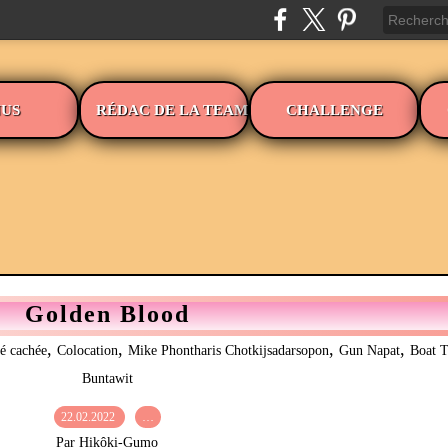
US
RÉDAC DE LA TEAM
CHALLENGE
Golden Blood
,
,
,
,
té cachée
Colocation
Mike Phontharis Chotkijsadarsopon
Gun Napat
Boat T
Buntawit
22.02.2022
…
Par Hikôki-Gumo