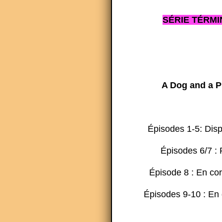
SÉRIE TÉRMI
A Dog and a P
Épisodes 1-5: Dis
Épisodes 6/7 : 
Épisode 8 : En co
Épisodes 9-10 : En 