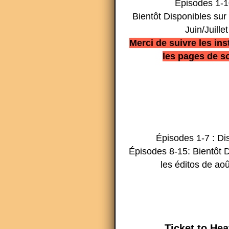
Épisodes 1-1
Bientôt Disponibles sur 
Juin/Juillet
Merci de suivre les ins
les pages de so
Épisodes 1-7 : Di
Épisodes 8-15: Bientôt D
les éditos de aoû
Ticket to He