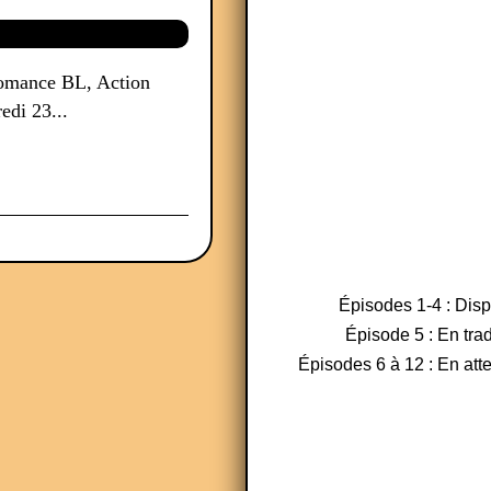
 Romance BL, Action
edi 23...
Épisodes 1-4 : Dis
Épisode 5 : En tra
Épisodes 6 à 12 : En atte