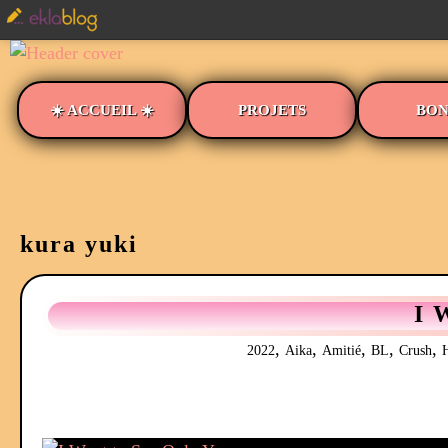
☀️ ACCUEIL ☀️
PROJETS
BON
kura yuki
I 
,
,
,
,
,
2022
Aika
Amitié
BL
Crush