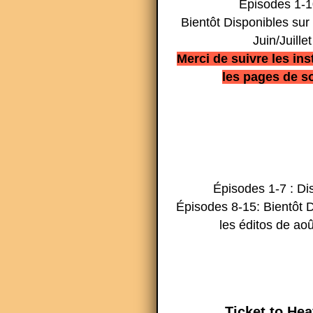
Épisodes 1-1
Bientôt Disponibles sur 
Juin/Juillet
Merci de suivre les ins
les pages de so
Épisodes 1-7 : Di
Épisodes 8-15: Bientôt D
les éditos de aoû
Ticket to He