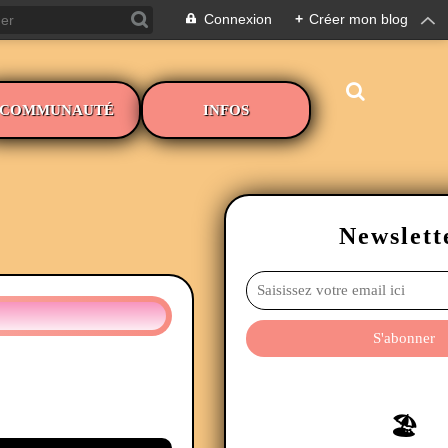
Connexion
+
Créer mon blog
COMMUNAUTÉ
INFOS
Newslett
🏖️