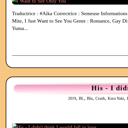
Traductrice : #Aika Correctrice : Semeuse Informa
Mite, I Just Want to See You Genre : Romance, Gay Dif
Yuma...
His - I did
,
,
,
,
,
2019
BL
Blu
Crush
Kura Yuki