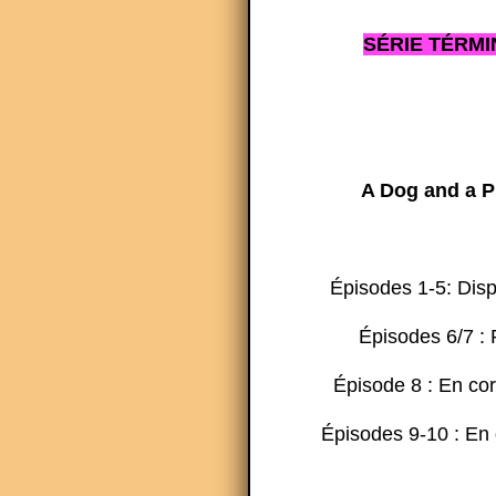
SÉRIE TÉRMI
A Dog and a P
Épisodes 1-5: Dis
Épisodes 6/7 : 
Épisode 8 : En co
Épisodes 9-10 : En 