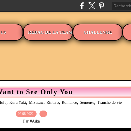
US
RÉDAC DE LA TEAM
CHALLENGE
Want to See Only You
,
,
,
,
,
Hulu
Kura Yuki
Mizusawa Rintaro
Romance
Semeuse
Tranche de vie
02.08.2022
…
Par #Aika