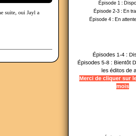
Épisode 1 : Dispo
Épisode 2-3 : En tr
ne suite, oui Jayl a
Épisode 4 : En attente
Épisodes 1-4 : Di
Épisodes 5-8 : Bientôt D
les éditos de 
Merci de cliquer sur l
mois