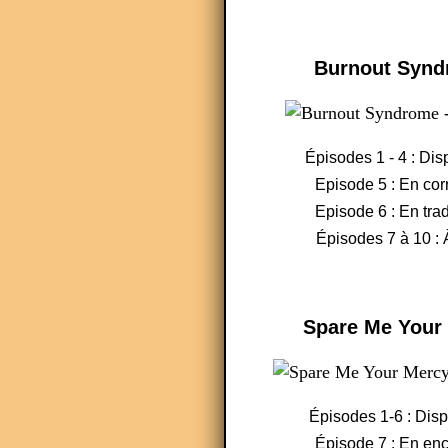
Burnout Syn
Épisodes 1 - 4 : Dis
Episode 5 : En cor
Episode 6 : En tra
Épisodes 7 à 10 : 
Spare Me Your
Épisodes 1-6 : Dis
Épisode 7 : En en