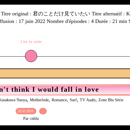
tions Titre original : 君のことだけ見ていたい Titre alternatif : K
fusion : 17 juin 2022 Nombre d'épisodes : 4 Durée : 21 min
Lire la suite
n't think I would fall in love
,
,
,
,
,
Kusakawa Naoya
Motherlode
Romance
Surf
TV Asahi
Zone Blu Série
26.05.2019
…
Par cnblu