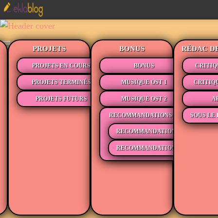
PROJETS
BONUS
RÉDAC D
PROJETS EN COURS
BONUS
CRITIQ
PROJETS TERMINÉS
MUSIQUE OST 1
CRITIQ
PROJETS FUTURS
MUSIQUE OST 2
A
RECOMMANDATIONS
SOUS LE 
RECOMMANDATIONS MÉDIAS
RECOMMANDATIONS LECTURE