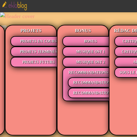
PROJETS
BONUS
RÉDAC D
PROJETS EN COURS
BONUS
CRITIQ
PROJETS TERMINÉS
MUSIQUE OST 1
CRITIQ
PROJETS FUTURS
MUSIQUE OST 2
A
RECOMMANDATIONS
SOUS LE 
RECOMMANDATIONS MÉDIAS
RECOMMANDATIONS LECTURE