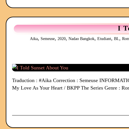
I T
,
,
,
,
,
,
Aika
Semeuse
2020
Nadao Bangkok
Etudiant
BL
Rom
Traduction : #Aika Correction : Semeuse INFORMATION 
My Love As Your Heart / BKPP The Series Genre : Rom