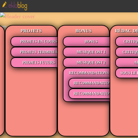
PROJETS
BONUS
RÉDAC D
PROJETS EN COURS
BONUS
CRITIQ
PROJETS TERMINÉS
MUSIQUE OST 1
CRITIQ
PROJETS FUTURS
MUSIQUE OST 2
A
RECOMMANDATIONS
SOUS LE 
RECOMMANDATIONS MÉDIAS
RECOMMANDATIONS LECTURE