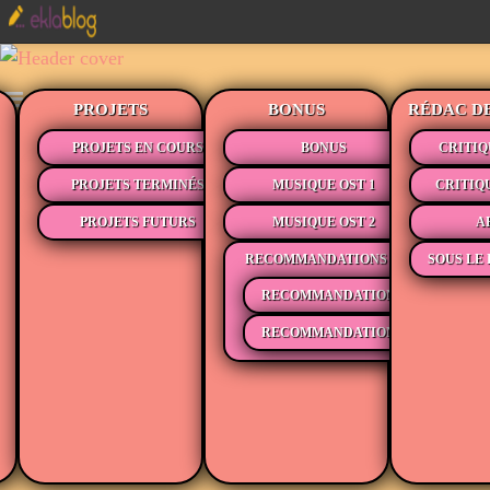
PROJETS
BONUS
RÉDAC D
PROJETS EN COURS
BONUS
CRITIQ
PROJETS TERMINÉS
MUSIQUE OST 1
CRITIQ
PROJETS FUTURS
MUSIQUE OST 2
A
RECOMMANDATIONS
SOUS LE 
RECOMMANDATIONS MÉDIAS
RECOMMANDATIONS LECTURE