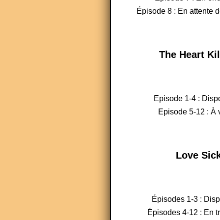
Épisode 8 : En attente d
The Heart Kil
Episode 1-4 : Disp
Episode 5-12 : À v
Love Sic
Épisodes 1-3 : Dis
Épisodes 4-12 : En t