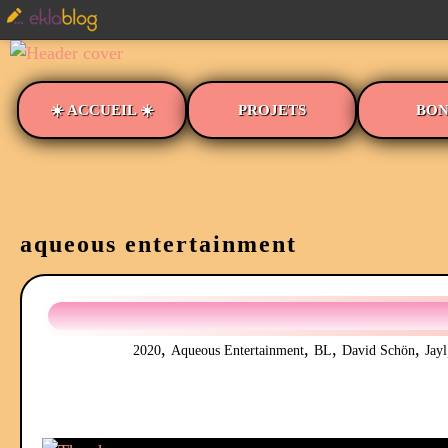
☀️ ACCUEIL ☀️
PROJETS
BON
aqueous entertainment
,
,
,
,
2020
Aqueous Entertainment
BL
David Schön
Jayl