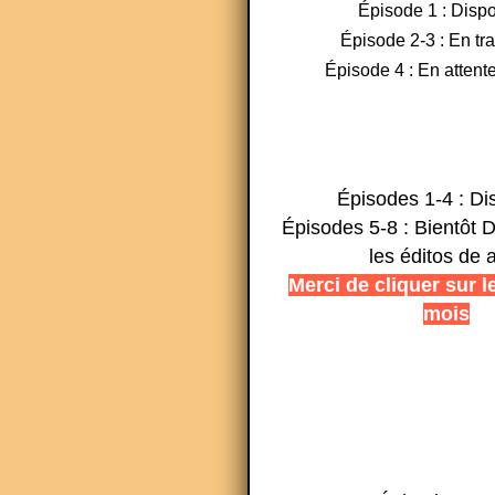
Épisode 1 : Dispo
Épisode 2-3 : En tr
Épisode 4 : En attente
Épisodes 1-4 : Di
Épisodes 5-8 : Bientôt D
les éditos de 
Merci de cliquer sur l
mois