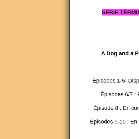
SÉRIE TÉRMI
A Dog and a P
Épisodes 1-5: Dis
Épisodes 6/7 : 
Épisode 8 : En co
Épisodes 9-10 : En 