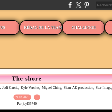
US
RÉDAC DE LA TEAM
CHALLENGE
The shore
,
,
,
,
,
Jodi Garcia
Kyle Verches
Miguel Ching
Siam-AE production
Star Image
24.02.2021
…
Par jayl35740