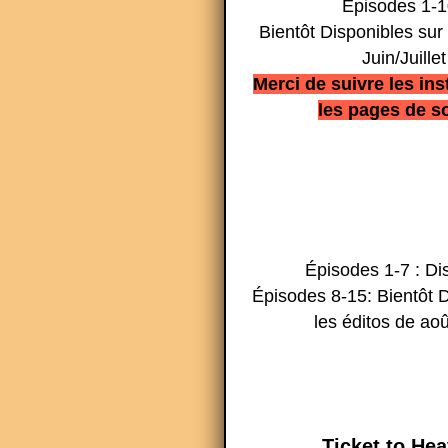
Épisodes 1-1
Bientôt Disponibles sur 
Juin/Juillet
Merci de suivre les ins
les pages de so
Épisodes 1-7 : Di
Épisodes 8-15: Bientôt D
les éditos de aoû
Ticket to He