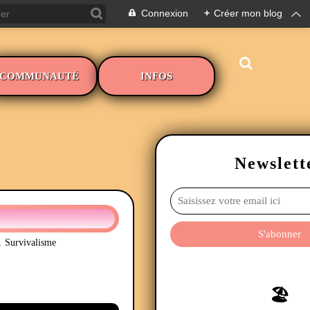
Connexion
+
Créer mon blog
COMMUNAUTÉ
INFOS
Newslett
,
Survivalisme
🏖️