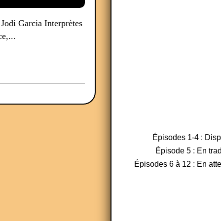
Jodi Garcia Interprètes
e,...
Épisodes 1-4 : Dis
Épisode 5 : En tra
Épisodes 6 à 12 : En atte