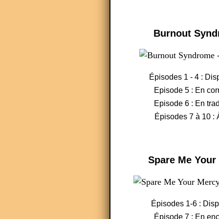
Burnout Syn
Épisodes 1 - 4 : Dis
Episode 5 : En cor
Episode 6 : En tra
Épisodes 7 à 10 : 
Spare Me Your
Épisodes 1-6 : Dis
Épisode 7 : En en