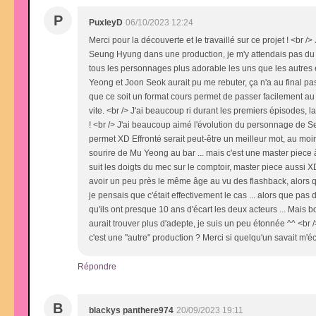
P
PuxleyD
06/10/2023 12:24
Merci pour la découverte et le travaillé sur ce projet ! <br /
Seung Hyung dans une production, je m'y attendais pas du to
tous les personnages plus adorable les uns que les autres e
Yeong et Joon Seok aurait pu me rebuter, ça n'a au final pas 
que ce soit un format cours permet de passer facilement au de
vite. <br /> J'ai beaucoup ri durant les premiers épisodes,
! <br /> J'ai beaucoup aimé l'évolution du personnage de Seo
permet XD Effronté serait peut-être un meilleur mot, au moins 
sourire de Mu Yeong au bar ... mais c'est une master piece 
suit les doigts du mec sur le comptoir, master piece aussi 
avoir un peu près le même âge au vu des flashback, alors qu
je pensais que c'était effectivement le cas ... alors que pas d
qu'ils ont presque 10 ans d'écart les deux acteurs ... Mais 
aurait trouver plus d'adepte, je suis un peu étonnée ^^ <br /> 
c'est une "autre" production ? Merci si quelqu'un savait m'éc
Répondre
B
blackys panthere974
20/09/2023 19:11