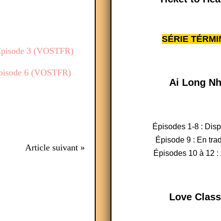
SÉRIE TÉRMI
Ai Long Nh
Épisodes 1-8 : Dis
Épisode 9 : En tra
Article suivant »
Épisodes 10 à 12 : 
Love Class