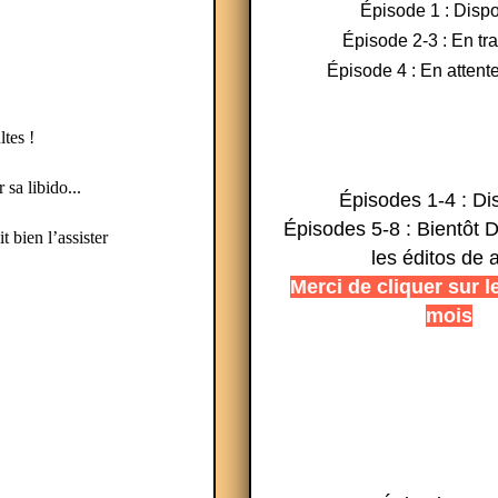
Épisode 1 : Dispo
Épisode 2-3 : En tr
Épisode 4 : En attente
tes !
 sa libido...
Épisodes 1-4 : Di
Épisodes 5-8 : Bientôt D
 bien l’assister
les éditos de 
Merci de cliquer sur l
mois