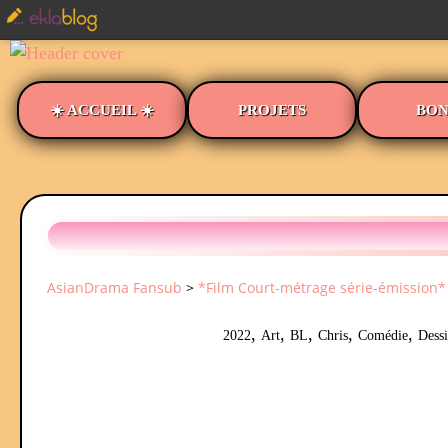
☀️ ACCUEIL ☀️
PROJETS
BON
AsianDrama Fansub
>
*Film Court-métrage série-émission*
,
,
,
,
,
2022
Art
BL
Chris
Comédie
Dess