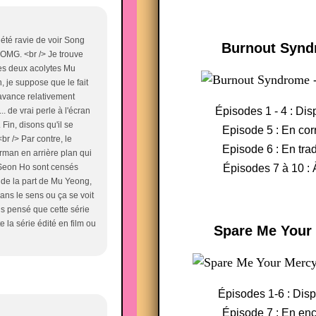
i été ravie de voir Song
Burnout Syn
 OMG. <br /> Je trouve
des deux acolytes Mu
, je suppose que le fait
e avance relativement
Épisodes 1 - 4 : Dis
 de vrai perle à l'écran
Fin, disons qu'il se
Episode 5 : En cor
br /> Par contre, le
Episode 6 : En tra
arman en arrière plan qui
t Seon Ho sont censés
Épisodes 7 à 10 : 
 de la part de Mu Yeong,
 dans le sens ou ça se voit
is pensé que cette série
e la série édité en film ou
Spare Me Your
Épisodes 1-6 : Dis
Épisode 7 : En en