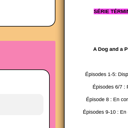
SÉRIE TÉRMI
A Dog and a P
Épisodes 1-5: Dis
Épisodes 6/7 : 
Épisode 8 : En co
Épisodes 9-10 : En 