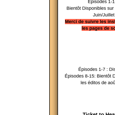
Épisodes 1-1
Bientôt Disponibles sur 
Juin/Juillet
Merci de suivre les ins
les pages de so
Épisodes 1-7 : Di
Épisodes 8-15: Bientôt D
les éditos de aoû
Ticket to He