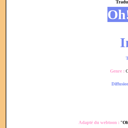
Tradu
Oh
I
T
Genre :
C
Diffusio
Adapté du webtoon :
"
Oh