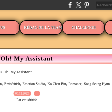
US
RÉDAC DE LA TEAM
CHALLENGE
Oh! My Assistant
>
Oh! My Assistant
,
,
,
,
,
in
Emisfritish
Emotion Studio
Ko Chan Bin
Romance
Song Seung Hyun
06.12.2022
…
Par emisfritish