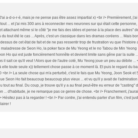
> J'ai a-d-o-r-é, mais je ne pense pas être assez impartial x) <br /> Premièrement, j'a
ut ... et j'ai mis 300 ans à reconnecter mes neurones sur qui était cette personne,
t attachant même si le côté "je me fais des idées et pense à la place des autres" 
du tout été le cas ... Après, c'est un classique dans les dramas coréens ... Mais bon
ssus de cet état de fait et de ne pas ressentir trop de frustration vu que l'histoir
 la maladresse de Seon Ho, la poker face de Mu Yeong et le no Tabou de Min Yeong ...
n Ho qui est juste foncièrement honnête et devient limite sans gêne par la suite ... 
il sait ce qu'il veut ! Alors que de l'autre coté, Mu Yeong joue un peu au débile ... <
à elle toute seule x)) tellement chose passe à ce moment là. Et puis le regard du b
XD <br /> La seule chose qui m'a perturbé, c'est le fais que Mu Yeong, Joon Seok e
e Seon Ho fait beaucoup beaucoup plus vieux ... et vu qu'il y avait de l'admiration
u tout au final. Du coup, je trouve qu'il y a au final peut-être eu erreur de "casting"
bon ... d'habitude, je ne remarque pas ce genre de chose. <br /> Franchement, j'aura
Hésitez pas à la regarder ! <br /> Par contre, j'ai entendu parler d'un film, c'est just
lairer !