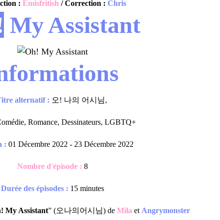
ction :
Emisfritish
/ Correction :
Chris
!
My Assistant
nformations
itre alternatif :
오! 나의 어시님,
omédie, Romance, Dessinateurs, LGBTQ+
n :
01 Décembre 2022 - 23 Décembre 2022
Nombre d'épisode :
8
Durée des épisodes :
15 minutes
! My Assistant
” (오나의어시님) de
Mila
et
Angrymonster