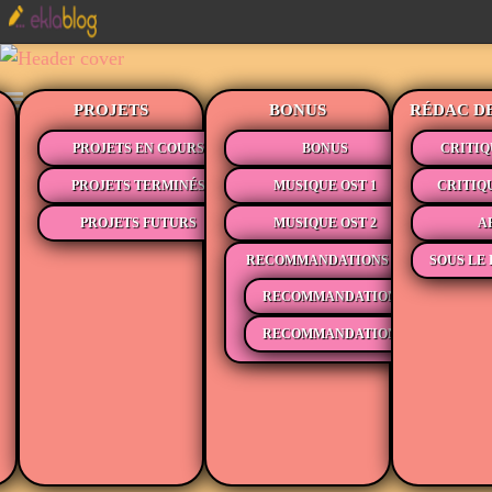
PROJETS
BONUS
RÉDAC D
PROJETS EN COURS
BONUS
CRITIQ
PROJETS TERMINÉS
MUSIQUE OST 1
CRITIQ
PROJETS FUTURS
MUSIQUE OST 2
A
RECOMMANDATIONS
SOUS LE 
RECOMMANDATIONS MÉDIAS
RECOMMANDATIONS LECTURE