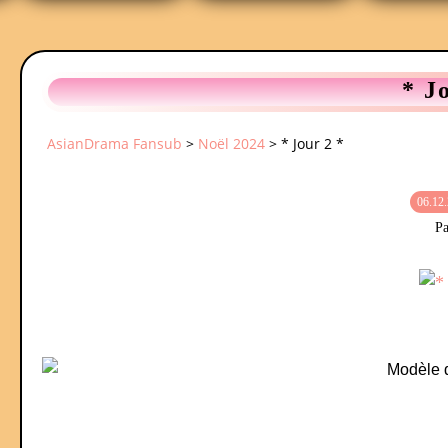
* J
AsianDrama Fansub
>
Noël 2024
>
* Jour 2 *
06.12
Pa