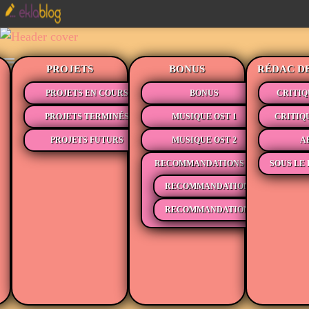
PROJETS
BONUS
RÉDAC D
PROJETS EN COURS
BONUS
CRITIQ
PROJETS TERMINÉS
MUSIQUE OST 1
CRITIQ
PROJETS FUTURS
MUSIQUE OST 2
A
RECOMMANDATIONS
SOUS LE 
RECOMMANDATIONS MÉDIAS
RECOMMANDATIONS LECTURE