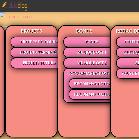
PROJETS
BONUS
RÉDAC D
PROJETS EN COURS
BONUS
CRITIQ
PROJETS TERMINÉS
MUSIQUE OST 1
CRITIQ
PROJETS FUTURS
MUSIQUE OST 2
A
RECOMMANDATIONS
SOUS LE 
RECOMMANDATIONS MÉDIAS
RECOMMANDATIONS LECTURE