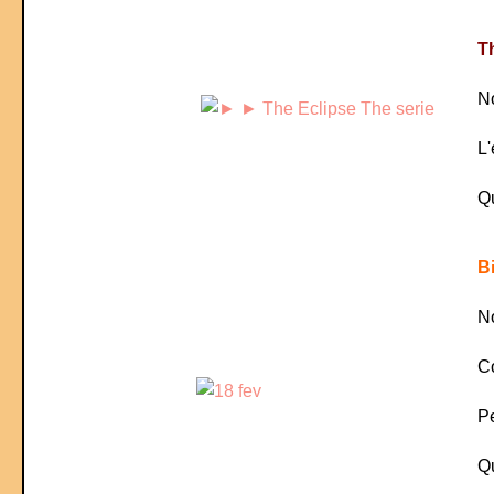
Th
No
L'
Qu
B
No
Co
Pe
Qu