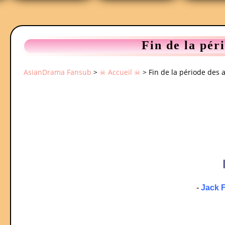
Fin de la pér
AsianDrama Fansub
>
☠ Accueil ☠
>
Fin de la période des
-
Jack F