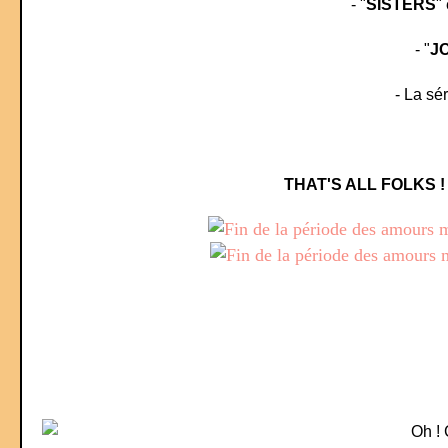
- "
SISTERS
" 
- "
J
- La sér
THAT'S ALL FOLKS 