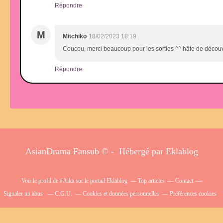
Répondre
M
Mitchiko
18/02/2023 18:19
Coucou, merci beaucoup pour les sorties ^^ hâte de découvrir
Répondre
AsianDrama Fansub © - Hébergé par
Eklablog
Voir le profil de
#Aika
sur le portail Eklablog
Top articles
Contact
Signaler un abus
C.G.U.
Cookies et données personnelles
Préférences cookies