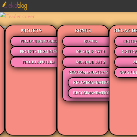
PROJETS
BONUS
RÉDAC D
PROJETS EN COURS
BONUS
CRITIQ
PROJETS TERMINÉS
MUSIQUE OST 1
CRITIQ
PROJETS FUTURS
MUSIQUE OST 2
A
RECOMMANDATIONS
SOUS LE 
RECOMMANDATIONS MÉDIAS
RECOMMANDATIONS LECTURE