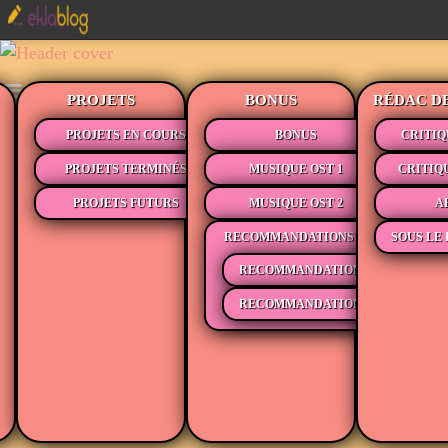
PROJETS
BONUS
RÉDAC D
PROJETS EN COURS
BONUS
CRITIQ
PROJETS TERMINÉS
MUSIQUE OST 1
CRITIQ
PROJETS FUTURS
MUSIQUE OST 2
A
RECOMMANDATIONS
SOUS LE 
RECOMMANDATIONS MÉDIAS
RECOMMANDATIONS LECTURE