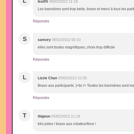
L
leat05
06/02/2022 11:18
Les bannières sont trop belle, bravo et merci à tous les parti
Répondre
S
samory
06/02/2022 00:33
elles sont toutes magnifiques, choix trop difficile
Répondre
L
Lizzie Chan
05/02/2022 22:05
Bravo aux participants :)<br /> Toutes les bannières sont mag
Répondre
T
thignon
05/02/2022 21:18
très jolies ! bravo aux créateur/trice !