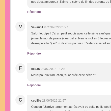
nos deux amoureux , j'aime la scène de fin des parents de Pr
Répondre
V
Vavan31
07/09/2022 01:27
Salut l'équipe ! J'ai un petit soucis avec cette série sauf 
je met le mot de passe (c'est bel et bien le mot en 3 lettres
désespéré là :') si l'un de vous pouviez m'aider ce serait su
Répondre
F
flea36
03/07/2022 18:29
Merci pour la traduction j'ai adorée cette série ^^
Répondre
C
cecillle
28/06/2022 21:57
Coucou :)J'arrive largement après avoir vu cette petite pépi