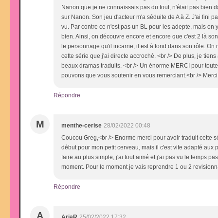
Nanon que je ne connaissais pas du tout, n'était pas bien da
sur Nanon. Son jeu d'acteur m'a séduite de A à Z. J'ai fini p
vu. Par contre ce n'est pas un BL pour les adepte, mais on 
bien. Ainsi, on découvre encore et encore que c'est 2 là sont
le personnage qu'il incarne, il est à fond dans son rôle. On 
cette série que j'ai directe accroché. <br /> De plus, je tie
beaux dramas traduits. <br /> Un énorme MERCI pour toutes l
pouvons que vous soutenir en vous remerciant.<br /> Merci
Répondre
M
menthe-cerise
28/02/2022 00:48
Coucou Greg,<br /> Enorme merci pour avoir traduit cette sér
début pour mon petit cerveau, mais il c'est vite adapté aux 
faire au plus simple, j'ai tout aimé et j'ai pas vu le temps 
moment. Pour le moment je vais reprendre 1 ou 2 revisionn
Répondre
A
AriaR
25/02/2022 17:32