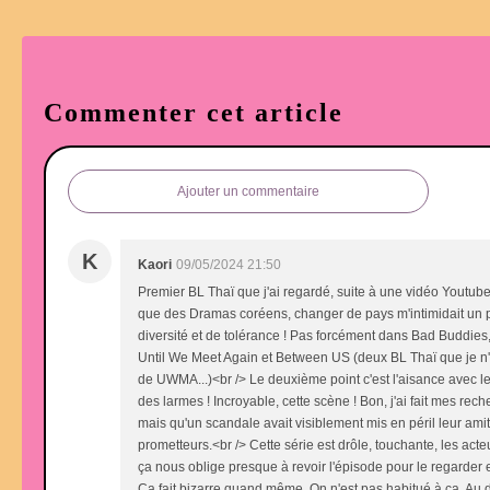
Commenter cet article
Ajouter un commentaire
K
Kaori
09/05/2024 21:50
Premier BL Thaï que j'ai regardé, suite à une vidéo Youtube q
que des Dramas coréens, changer de pays m'intimidait un pe
diversité et de tolérance ! Pas forcément dans Bad Buddies
Until We Meet Again et Between US (deux BL Thaï que je n'ai
de UWMA...)<br /> Le deuxième point c'est l'aisance avec les
des larmes ! Incroyable, cette scène ! Bon, j'ai fait mes r
mais qu'un scandale avait visiblement mis en péril leur ami
prometteurs.<br /> Cette série est drôle, touchante, les act
ça nous oblige presque à revoir l'épisode pour le regarder e
Ca fait bizarre quand même. On n'est pas habitué à ça. Au 