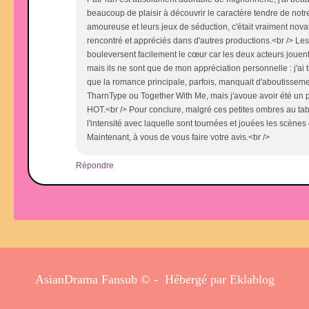
beaucoup de plaisir à découvrir le caractère tendre de notr
amoureuse et leurs jeux de séduction, c'était vraiment novat
rencontré et appréciés dans d'autres productions.<br /> Les
bouleversent facilement le cœur car les deux acteurs jouent 
mais ils ne sont que de mon appréciation personnelle : j'ai
que la romance principale, parfois, manquait d'aboutisseme
TharnType ou Together With Me, mais j'avoue avoir été un p
HOT.<br /> Pour conclure, malgré ces petites ombres au tabl
l'intensité avec laquelle sont tournées et jouées les scène
Maintenant, à vous de vous faire votre avis.<br />
Répondre
AsianDrama Fansub © - Hébergé par
Eklablog