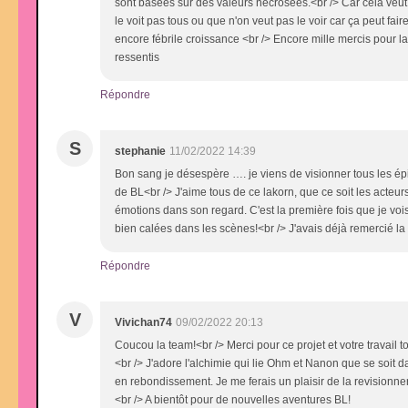
sont basées sur des valeurs nécrosées.<br /> Car cela veut
le voit pas tous ou que n'on veut pas le voir car ça peut fai
encore fébrile croissance <br /> Encore mille mercis pour la 
ressentis
Répondre
S
stephanie
11/02/2022 14:39
Bon sang je désespère …. je viens de visionner tous les ép
de BL<br /> J'aime tous de ce lakorn, que ce soit les acteur
émotions dans son regard. C'est la première fois que je vois 
bien calées dans les scènes!<br /> J'avais déjà remercié la
Répondre
V
Vivichan74
09/02/2022 20:13
Coucou la team!<br /> Merci pour ce projet et votre travail 
<br /> J'adore l'alchimie qui lie Ohm et Nanon que se soit da
en rebondissement. Je me ferais un plaisir de la revisionner
<br /> A bientôt pour de nouvelles aventures BL!