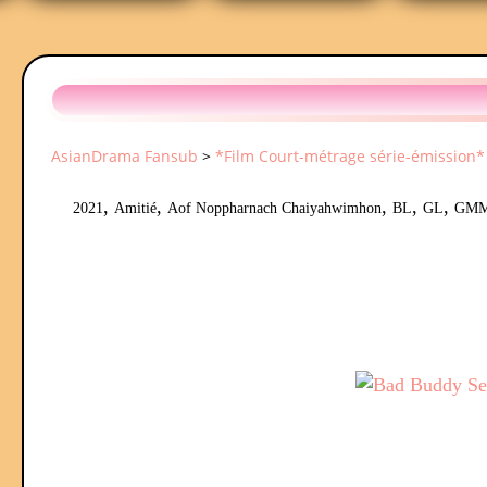
AsianDrama Fansub
>
*Film Court-métrage série-émission*
,
,
,
,
,
2021
Amitié
Aof Noppharnach Chaiyahwimhon
BL
GL
GM