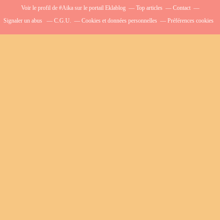
Voir le profil de
#Aika
sur le portail Eklablog
Top articles
Contact
Signaler un abus
C.G.U.
Cookies et données personnelles
Préférences cookies