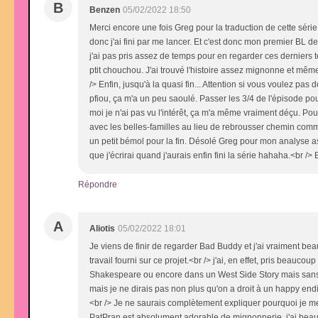
B
Benzen
05/02/2022 18:50
Merci encore une fois Greg pour la traduction de cette séri
donc j'ai fini par me lancer. Et c'est donc mon premier BL 
j'ai pas pris assez de temps pour en regarder ces derniers t
ptit chouchou. J'ai trouvé l'histoire assez mignonne et même
/> Enfin, jusqu'à la quasi fin... Attention si vous voulez pas 
pfiou, ça m'a un peu saoulé. Passer les 3/4 de l'épisode pour
moi je n'ai pas vu l'intérêt, ça m'a même vraiment déçu. Pour
avec les belles-familles au lieu de rebrousser chemin com
un petit bémol pour la fin. Désolé Greg pour mon analyse as
que j'écrirai quand j'aurais enfin fini la série hahaha.<br />
Répondre
A
Aliotis
05/02/2022 18:01
Je viens de finir de regarder Bad Buddy et j'ai vraiment be
travail fourni sur ce projet.<br /> j'ai, en effet, pris beauco
Shakespeare ou encore dans un West Side Story mais sans l
mais je ne dirais pas non plus qu'on a droit à un happy endin
<br /> Je ne saurais complètement expliquer pourquoi je me 
PatPran est absolument adorable de mignonnerie, j'ai beaucou