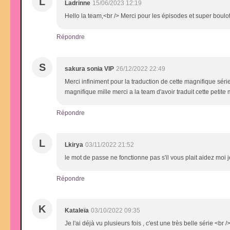
L
Ladrinne
15/06/2023 12:19
Hello la team,<br /> Merci pour les épisodes et super boulot
Répondre
S
sakura sonia VIP
26/12/2022 22:49
Merci infiniment pour la traduction de cette magnifique série
magnifique mille merci a la team d'avoir traduit cette petite 
Répondre
L
Lkirya
03/11/2022 21:52
le mot de passe ne fonctionne pas s'il vous plait aidez moi j
Répondre
K
Kataleïa
03/10/2022 09:35
Je l'ai déjà vu plusieurs fois , c'est une très belle série <b