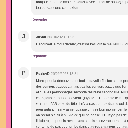
bonjour je pence avoir un soucis avec le mot de passej'ai po
toujours aucune connexion
Répondre
J
Jushu
30/10/2023 11:53
Découvert le mois dernier, c'est de très loin le meilleur BL q
Répondre
P
PuxleyD
26/09/2023 13:21
Merci pour la découverte et tout le travail effectué sur ce pr
des sentiers battues ... mais pas les sentiers battus que l'on
et que les personnages secondaires reste secondaire. Plus s
coup, tous le monde "devient" gay etc ... J'apprécie le fait
vraiment PAS prise de tête, il n'y a pas de gros drame qui 
pour autant ... j'ai vraiment passé un très bon moment en la
on prend plaisir à suivre ce qu'il se passe. Et il n'y a pas 
l'histoire, on peut la revoir sans soucis assez rapidement à
contente de pas être tombé dans d'autres situations qui aur