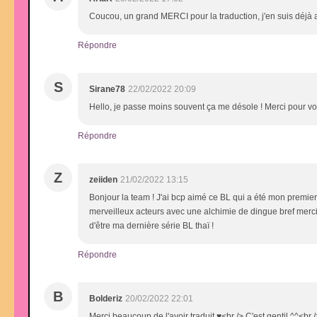
Coucou, un grand MERCI pour la traduction, j'en suis déjà
Répondre
S
Sirane78
22/02/2022 20:09
Hello, je passe moins souvent ça me désole ! Merci pour votr
Répondre
Z
zeiiden
21/02/2022 13:15
Bonjour la team ! J'ai bcp aimé ce BL qui a été mon premier BL
merveilleux acteurs avec une alchimie de dingue bref merci 
d'être ma dernière série BL thaï !
Répondre
B
Bolderiz
20/02/2022 22:01
Merci beaucoup de l'avoir traduit ♥<br /> C'est gentil ^^<br 