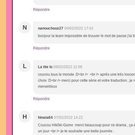
Répondre
N
nanouchoux27
09/02/2022 17:42
bonjour la team impossible de trouver le mot de passe j'a
Répondre
L
La tite lo
08/02/2022 11:09
coucou tous le monde :D<br /> <br /> après une très loo
choix :D<br /> merci pour cette série et votre traduction...je
merveilleux
Répondre
H
hinata64
07/02/2022 14:22
Coucou Hikôki-Gumo merci beaucoup pour ce drama , ça était 
un jour <br /> je te souhaite une belle journée .