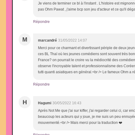
Je viens de terminer ce bl à l'instant . L'histoire est mign
pas Ohm Pawat , j'aime bcp son jeu d'acteur et ce qu'il dégage 
Répondre
M
marcandré
31/05/2022 14:07
Merci pour ce charmant et divertissant périple de deux jeu
ces BL Thaï où les jeunes comédiens sont souvent très bons
France? on pourrait le croire vu la médiocrité des comédi
observe l'incroyable talent et professionnalisme des Coréens
tutti quanti asiatiques en général.<br /> Le fameux Ohm a r
Répondre
H
Hagumi
30/05/2022 16:43
Après Not Me que j'ai sur kiffer, j'ai regarder celui ci, car enc
beaucoup les acteurs qui y joue, je me suis un peu ennuyée.
mouvementé.<br /> Mais merci pour la traduction ❤️
Répondre