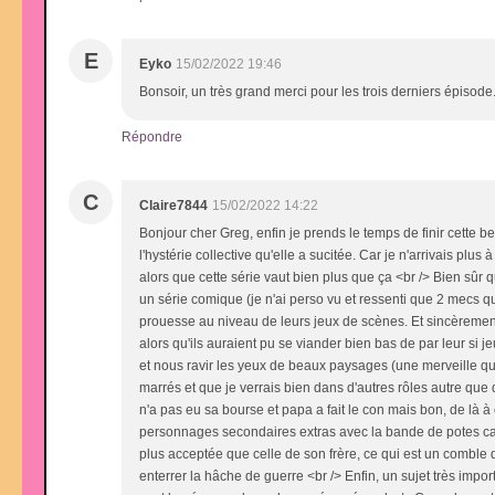
E
Eyko
15/02/2022 19:46
Bonsoir, un très grand merci pour les trois derniers épisode
Répondre
C
Claire7844
15/02/2022 14:22
Bonjour cher Greg, enfin je prends le temps de finir cette b
l'hystérie collective qu'elle a sucitée. Car je n'arrivais pl
alors que cette série vaut bien plus que ça <br /> Bien sûr
un série comique (je n'ai perso vu et ressenti que 2 mecs q
prouesse au niveau de leurs jeux de scènes. Et sincèrement
alors qu'ils auraient pu se viander bien bas de par leur si je
et nous ravir les yeux de beaux paysages (une merveille que 
marrés et que je verrais bien dans d'autres rôles autre qu
n'a pas eu sa bourse et papa a fait le con mais bon, de là à en
personnages secondaires extras avec la bande de potes cas
plus acceptée que celle de son frère, ce qui est un comble de
enterrer la hâche de guerre <br /> Enfin, un sujet très impo