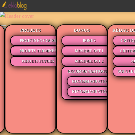
PROJETS
BONUS
RÉDAC D
PROJETS EN COURS
BONUS
CRITIQ
PROJETS TERMINÉS
MUSIQUE OST 1
CRITIQ
PROJETS FUTURS
MUSIQUE OST 2
A
RECOMMANDATIONS
SOUS LE 
RECOMMANDATIONS MÉDIAS
RECOMMANDATIONS LECTURE