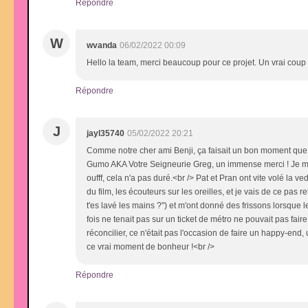
Répondre
W
wvanda
06/02/2022 00:09
Hello la team, merci beaucoup pour ce projet. Un vrai coup 
Répondre
J
jayl35740
05/02/2022 20:21
Comme notre cher ami Benji, ça faisait un bon moment que je
Gumo AKA Votre Seigneurie Greg, un immense merci ! Je me s
oufff, cela n'a pas duré.<br /> Pat et Pran ont vite volé la ve
du film, les écouteurs sur les oreilles, et je vais de ce pas
t'es lavé les mains ?") et m'ont donné des frissons lorsque 
fois ne tenait pas sur un ticket de métro ne pouvait pas fai
réconcilier, ce n'était pas l'occasion de faire un happy-end
ce vrai moment de bonheur !<br />
Répondre