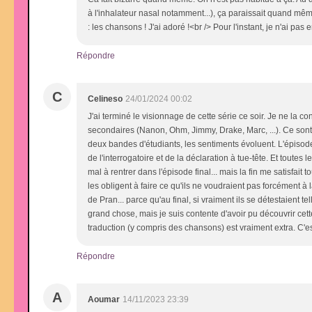
à l'inhalateur nasal notamment...), ça paraissait quand même
: les chansons ! J'ai adoré !<br /> Pour l'instant, je n'ai pa
Répondre
C
Celineso
24/01/2024 00:02
J'ai terminé le visionnage de cette série ce soir. Je ne la
secondaires (Nanon, Ohm, Jimmy, Drake, Marc, ...). Ce sont 
deux bandes d'étudiants, les sentiments évoluent. L'épisode o
de l'interrogatoire et de la déclaration à tue-tête. Et toute
mal à rentrer dans l'épisode final... mais la fin me satisfai
les obligent à faire ce qu'ils ne voudraient pas forcément
de Pran... parce qu'au final, si vraiment ils se détestaient
grand chose, mais je suis contente d'avoir pu découvrir cett
traduction (y compris des chansons) est vraiment extra. C'es
Répondre
A
Aoumar
14/11/2023 23:39