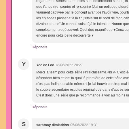
regarder les séries quand elles sont entièrement sorties, et 
que j'ai pu rire, sourire et re-sourire (J'ai un petit peu ple
vraiment captivée par le concept avant de l'avoir vue, pourta
les épisodes passer et à la fin j'étais sur le bord de mon c
dizaine please".Je connaissais déjà le talent de Nanon que j'a
complètement redécouvert. Quel duo magnifique ♥Ceux qui 
encore pour cette belle découverte ♥
Répondre
Y
Yoo de Loo
18/06/2022 20:27
Merci la team pour cette série rafraichissante.<br /> C'est 
défendent bien et font la qualité première de cette série 
n'est pas indispensable même si je l'ai trouvé pas trop mal t
le couple secondaire est plus original que dans d'autres séri
C'est donc une série que je recommande à voir au moins un
Répondre
S
saramay dimladriss
05/06/2022 19:31