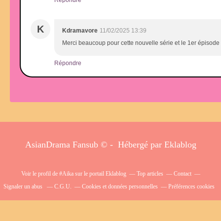
K
Kdramavore
11/02/2025 13:39
Merci beaucoup pour cette nouvelle série et le 1er épisode 
Répondre
AsianDrama Fansub © - Hébergé par
Eklablog
Voir le profil de
#Aika
sur le portail Eklablog
Top articles
Contact
Signaler un abus
C.G.U.
Cookies et données personnelles
Préférences cookies