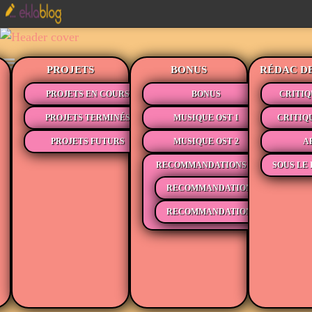
PROJETS
BONUS
RÉDAC D
PROJETS EN COURS
BONUS
CRITIQ
PROJETS TERMINÉS
MUSIQUE OST 1
CRITIQ
PROJETS FUTURS
MUSIQUE OST 2
A
RECOMMANDATIONS
SOUS LE 
RECOMMANDATIONS MÉDIAS
RECOMMANDATIONS LECTURE