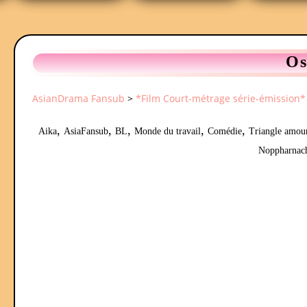
Os
AsianDrama Fansub
>
*Film Court-métrage série-émission*
,
,
,
,
,
Aika
AsiaFansub
BL
Monde du travail
Comédie
Triangle amou
Noppharnac